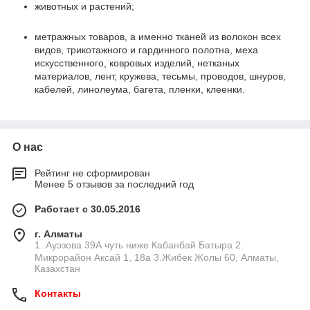
животных и растений;
метражных товаров, а именно тканей из волокон всех
видов, трикотажного и гардинного полотна, меха
искусственного, ковровых изделий, нетканых
материалов, лент, кружева, тесьмы, проводов, шнуров,
кабелей, линолеума, багета, пленки, клеенки.
О нас
Рейтинг не сформирован
Менее 5 отзывов за последний год
Работает с 30.05.2016
г. Алматы
1. Ауэзова 39А чуть ниже Кабанбай Батыра ㅤㅤㅤㅤㅤㅤㅤㅤㅤㅤㅤㅤㅤㅤ2. ​
Микрорайон Аксай 1, 18а 3.Жибек Жолы 60, Алматы,
Казахстан
Контакты