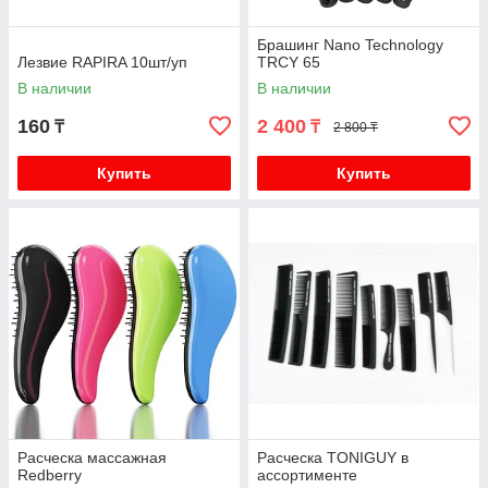
Брашинг Nano Technology
Лезвие RAPIRA 10шт/уп
TRCY 65
В наличии
В наличии
160
2 400
₸
₸
2 800 ₸
Купить
Купить
Расческа массажная
Расческа TONIGUY в
Redberry
ассортименте