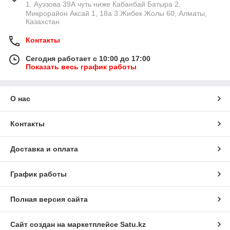
1. Ауэзова 39А чуть ниже Кабанбай Батыра ㅤㅤㅤㅤㅤㅤㅤㅤㅤㅤㅤㅤㅤㅤ2. ​
эффективность. Регулярное проведение процедур с
Микрорайон Аксай 1, 18а 3.Жибек Жолы 60, Алматы,
использованием качественного оборудования поможет
Казахстан
укрепить доверие клиентов и повысить их лояльность.
Контакты
Какие привилегии получает ваш салон
красоты?
Сегодня работает с 10:00 до 17:00
Показать весь график работы
Аппарат для аквачистки лица обеспечивает
глубокое очищение и увлажнение кожи, что
способствует ее омоложению и улучшению
О нас
текстуры. Сразу же после первого сеанса видны
результаты.
Контакты
Современный косметологический комбайн
гидропилинг позволяет мастерам легко и быстро
проводить сеанс, минимизируя дискомфорт для
Доставка и оплата
клиента и затраченное время. Это особенно важно
в условиях высокой загруженности салона.
График работы
Интенсивность воздействия адаптируется в
зависимости от чувствительности клиента, тем
самым обеспечивая индивидуальный подход и
Полная версия сайта
повышая общий восторг посетителей.
Прежде чем купить аппарат для гидропилинга обратите
Сайт создан на маркетплейсе
Satu.kz