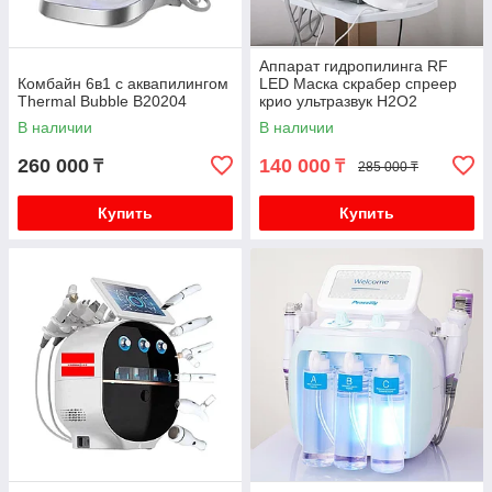
Аппарат гидропилинга RF
Комбайн 6в1 с аквапилингом
LED Маска скрабер спреер
Thermal Bubble B20204
крио ультразвук Н2О2
В наличии
В наличии
260 000
140 000
₸
₸
285 000 ₸
Купить
Купить