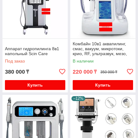
Комбайн 10в1 аквапилинг,
Аппарат гидропилинга 8в1
смас, вакуум, микротоки,
напольный Scin Care
крио, RF, ультразвук, мезо,
led маска
Под заказ
В наличии
380 000
220 000
₸
₸
350 000 ₸
Купить
Купить
–12%