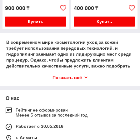
900 000
400 000
₸
₸
Купить
Купить
В современном мире косметологии уход за кожей
требует использования передовых технологий, и
гидропилинг занимает одно из лидирующих мест среди
процедур. Однако, чтобы предложить клиентам
действительно качественные услуги, важно подобрать
правильный гидропилинг аппарат.
Показать всё
Преимущества использования
Гидрокосметология – это современная процедура
очищения кожи, которая сочетает в себе эксфолиацию,
О нас
увлажнение и насыщение полезными веществами.
Основной принцип работы заключается в
Рейтинг не сформирован
Менее 5 отзывов за последний год
использовании воды и вакуума для деликатного
удаления ороговевших клеток и загрязнений, что делает
Работает с 30.05.2016
эту процесс безопасным и эффективным даже для
чувствительной кожи. Эта услуга позиционируется как
г. Алматы
комплексный уход, подчеркивая свою безопасность и