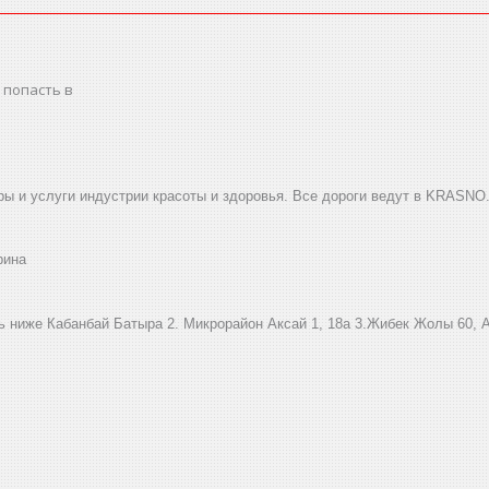
 попасть в
ы и услуги индустрии красоты и здоровья. Все дороги ведут в KRASNO
рина
ниже Кабанбай Батыра ㅤㅤㅤㅤㅤㅤㅤㅤㅤㅤㅤㅤㅤㅤ2. ​Микрорайон Аксай 1, 18а 3.Жибек Жолы 6