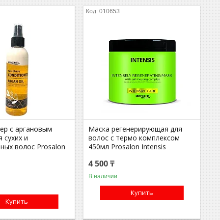
010653
ер с аргановым
Маска регенерирующая для
 сухих и
волос с термо комплексом
ных волос Prosalon
450мл Prosalon Intensis
4 500 ₸
В наличии
Купить
Купить