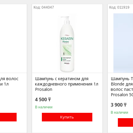
044047
011919
ля волос
Шампунь с кератином для
Шампунь To
и 1л
каждодневного применения 1л
Blonde для
Prosalon
волос пас
Prosalon 5
4 500 ₸
3 900 ₸
В наличии
В наличии
Купить