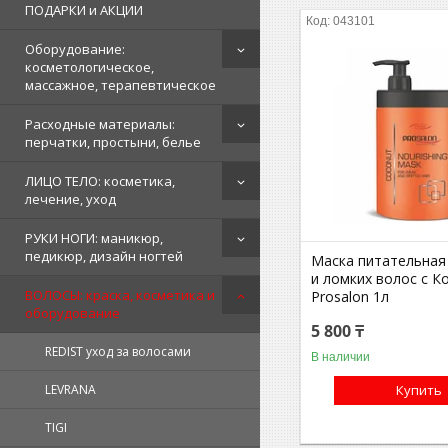
ПОДАРКИ и АКЦИИ
043101
Оборудование:
косметологическое,
массажное, терапевтическое
Расходные материалы:
перчатки, простыни, белье
ЛИЦО ТЕЛО: косметика,
лечение, уход
РУКИ НОГИ: маникюр,
педикюр, дизайн ногтей
Маска питательная
и ломких волос с К
ВОЛОСЫ: краска, косметика и
Prosalon 1л
оборудование
5 800 ₸
REDIST уход за волосами
В наличии
Купить
LEVRANA
TIGI