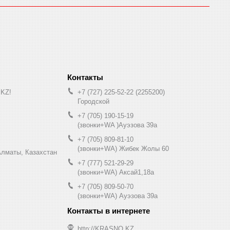
.KZ!
+7 (727) 225-52-22
2255200
Городской
+7 (705) 190-15-19
(звонки+WA )Ауэзова 39а
+7 (705) 809-81-10
(звонки+WA) Жибек Жолы 60
0, Алматы, Казахстан
+7 (777) 521-29-29
(звонки+WA) Аксай1,18а
+7 (705) 809-50-70
(звонки+WA) Ауэзова 39а
http://KRASNO.KZ