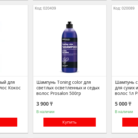
020409
020089
ый для
Шампунь Toning color для
Шампунь с
лос Кокос
светлых осветленных и седых
для сухих
волос Prosalon 500гр
волос 1л P
3 900 ₸
5 000 ₸
В наличии
В наличии
Купить