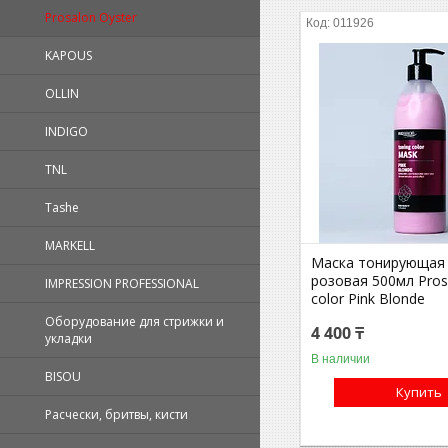
Prosalon Oyster
011926
KAPOUS
OLLIN
INDIGO
TNL
Tashe
MARKELL
Маска тонирующая 
розовая 500мл Pros
IMPRESSION PROFESSIONAL
color Pink Blonde
Оборудование для стрижки и
4 400 ₸
укладки
В наличии
BISOU
Купить
Расчески, бритвы, кисти