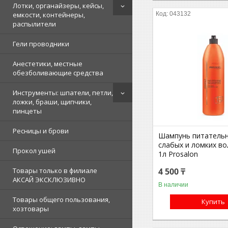
Лотки, органайзеры, кейсы,
043132
емкости, контейнеры,
распылители
Гели проводники
Анестетики, местные
обезболивающие средства
Инструменты: шпатели, петли,
ложки, браши, щипчики,
пинцеты
Ресницы и брови
Шампунь питательн
слабых и ломких во
Прокол ушей
1л Prosalon
4 500 ₸
Товары только в филиале
АКСАЙ ЭКСКЛЮЗИВНО
В наличии
Товары общего пользования,
Купить
хозтовары