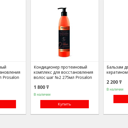
вый
Кондиционер протеиновый
Бальзам д
тановления
комплекс для восстановления
кератином
 Prosalon
волос шаг №2 275мл Prosalon
2 200 ₸
1 800 ₸
В наличии
В наличии
Купить