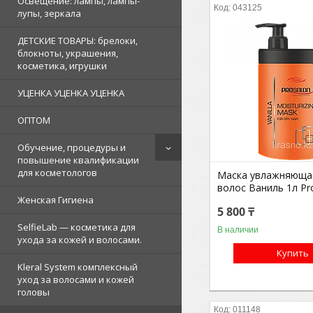
Освещение: лампы, лампы-
043125
лупы, зеркала
ДЕТСКИЕ ТОВАРЫ: брелоки,
блокноты, украшения,
косметика, игрушки
УЦЕНКА УЦЕНКА УЦЕНКА
ОПТОМ
Обучение, процедуры и
повышение квалификации
для косметологов
Маска увлажняющая
волос Ваниль 1л Pr
Женская Гигиена
5 800 ₸
SelfieLab — косметика для
В наличии
ухода за кожей и волосами.
Купить
Kleral System комплексный
уход за волосами и кожей
головы
011148