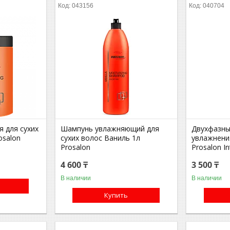
043156
040704
 для сухих
Шампунь увлажняющий для
Двухфазны
osalon
сухих волос Ваниль 1л
увлажнени
Prosalon
Prosalon In
4 600 ₸
3 500 ₸
В наличии
В наличии
Купить