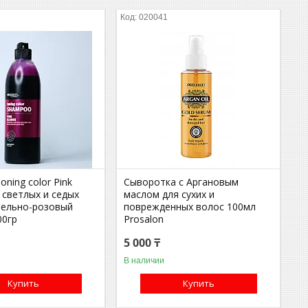
020041
ning color Pink
Сыворотка с Аргановым
 светлых и седых
маслом для сухих и
тельно-розовый
поврежденных волос 100мл
00гр
Prosalon
5 000 ₸
В наличии
Купить
Купить