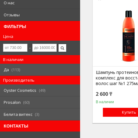
О нас
Отзывы
ФИЛЬТРЫ
Цена
В наличии
Да
113
Шампунь протеино
комплекс для восс
Производитель
волос шаг №1 275мл
Oyster Cosmetics
49
2 600 ₸
Prosalon
60
В наличии
Купить
Белита витекс
3
КОНТАКТЫ