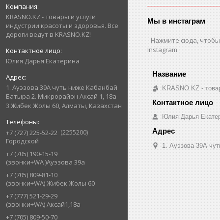
KRASNO.KZ - товары и услуги
Мы в инстаграм
индустрии красоты и здоровья. Все
дороги ведут в KRASNO.KZ!
Нажмите сюда, чтобы
Instagram
Юлия Дарья Екатерина
1. Ауэзова 39А чуть ниже Кабанбай
KRASNO.KZ - товар
Батыра ㅤㅤㅤㅤㅤㅤㅤㅤㅤㅤㅤㅤㅤㅤ2. ​Микрорайон Аксай 1, 18а
3.Жибек Жолы 60, Алматы, Казахстан
Юлия Дарья Екате
2255200
+7 (727) 225-52-22
Городской
1. Ауэзова 39А чуть 
+7 (705) 190-15-19
(звонки+WA )Ауэзова 39а
+7 (705) 809-81-10
(звонки+WA) Жибек Жолы 60
+7 (777) 521-29-29
(звонки+WA) Аксай1,18а
+7 (705) 809-50-70