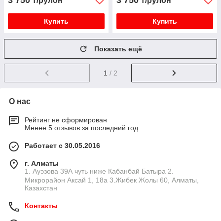
3 750
3 750
₸/рулон
₸/рулон
Купить
Купить
Показать ещё
1
/ 2
О нас
Рейтинг не сформирован
Менее 5 отзывов за последний год
Работает с 30.05.2016
г. Алматы
1. Ауэзова 39А чуть ниже Кабанбай Батыра ㅤㅤㅤㅤㅤㅤㅤㅤㅤㅤㅤㅤㅤㅤ2. ​
Микрорайон Аксай 1, 18а 3.Жибек Жолы 60, Алматы,
Казахстан
Контакты