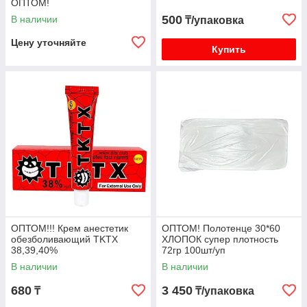
ОПТОМ!
500
В наличии
₸/упаковка
Цену уточняйте
Купить
ОПТОМ!!! Крем анестетик
ОПТОМ! Полотенце 30*60
обезболивающий TKTX
ХЛОПОК супер плотность
38,39,40%
72гр 100шт/уп
В наличии
В наличии
680
3 450
₸
₸/упаковка