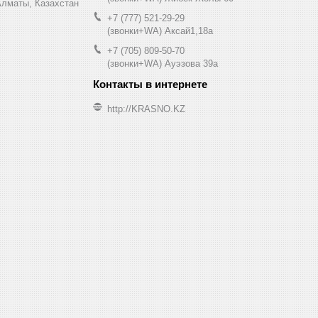
0, Алматы, Казахстан
+7 (777) 521-29-29
(звонки+WA) Аксай1,18а
+7 (705) 809-50-70
(звонки+WA) Ауэзова 39а
http://KRASNO.KZ