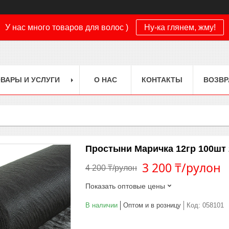
У нас много товаров для волос )
Ну-ка глянем, жму!
ВАРЫ И УСЛУГИ
О НАС
КОНТАКТЫ
ВОЗВР
Простыни Маричка 12гр 100шт 
3 200 ₸/рулон
4 200 ₸/рулон
Показать оптовые цены
В наличии
Оптом и в розницу
Код:
058101