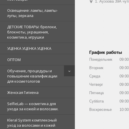
1. Ауэзова 39А чуть 
Освещение: лампы, лампы-
лупы, зеркала
ДЕТСКИЕ ТОВАРЫ: брелоки,
блокноты, украшения,
косметика, игрушки
УЦЕНКА УЦЕНКА УЦЕНКА
График работы
ОПТОМ
Понедельник
09:00
Вторник
09:00
Обучение, процедуры и
повышение квалификации
Среда
09:00
для косметологов
Четверг
09:00
Женская Гигиена
Пятница
09:00
Суббота
09:00
SelfieLab — косметика для
ухода за кожей и волосами.
Воскресенье
10:00
Kleral System комплексный
уход за волосами и кожей