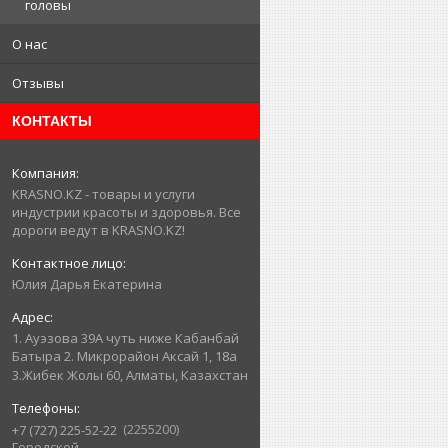
головы
О нас
Отзывы
КОНТАКТЫ
KRASNO.KZ - товары и услуги
индустрии красоты и здоровья. Все
дороги ведут в KRASNO.KZ!
Юлия Дарья Екатерина
1. Ауэзова 39А чуть ниже Кабанбай
Батыра ㅤㅤㅤㅤㅤㅤㅤㅤㅤㅤㅤㅤㅤㅤ2. ​Микрорайон Аксай 1, 18а
3.Жибек Жолы 60, Алматы, Казахстан
2255200
+7 (727) 225-52-22
Городской