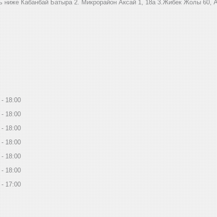
ниже Кабанбай Батыра ㅤㅤㅤㅤㅤㅤㅤㅤㅤㅤㅤㅤㅤㅤ2. ​Микрорайон Аксай 1, 18а 3.Жибек Жолы 6
18:00
18:00
18:00
18:00
18:00
18:00
17:00