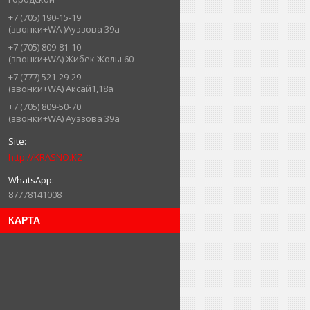
+7 (705) 190-15-19
(звонки+WA )Ауэзова 39а
+7 (705) 809-81-10
(звонки+WA) Жибек Жолы 60
+7 (777) 521-29-29
(звонки+WA) Аксай1,18а
+7 (705) 809-50-70
(звонки+WA) Ауэзова 39а
http://KRASNO.KZ
87778141008
КАРТА