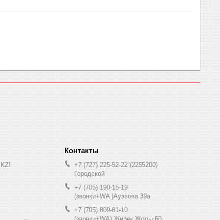
.KZ!
+7 (727) 225-52-22
2255200
Городской
+7 (705) 190-15-19
(звонки+WA )Ауэзова 39а
+7 (705) 809-81-10
(звонки+WA) Жибек Жолы 60