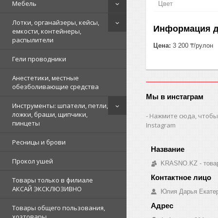
Мебель
Цвет
Лотки, органайзеры, кейсы,
Информация д
емкости, контейнеры,
распылители
Цена:
3 200 ₸/рулон
Гели проводники
Анестетики, местные
обезболивающие средства
Мы в инстаграм
Инструменты: шпатели, петли,
ложки, браши, щипчики,
Нажмите сюда, чтобы
пинцеты
Instagram
Ресницы и брови
Прокол ушей
KRASNO.KZ - товар
Товары только в филиале
АКСАЙ ЭКСКЛЮЗИВНО
Юлия Дарья Екате
Товары общего пользования,
хозтовары