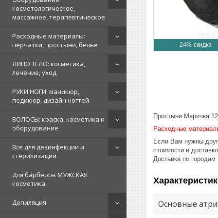
косметологическое,
массажное, терапевтическое
Расходные материалы:
перчатки, простыни, белье
–24%
ЛИЦО ТЕЛО: косметика,
лечение, уход
РУКИ НОГИ: маникюр,
педикюр, дизайн ногтей
Простыни Маричка 12
ВОЛОСЫ: краска, косметика и
оборудование
Расходные материал
Если Вам нужны друг
Все для дезинфекции и
стоимости и доставк
стерилизации
Доставка по городам
Для барберов МУЖСКАЯ
Характеристик
косметика
Депиляция
Основные атри