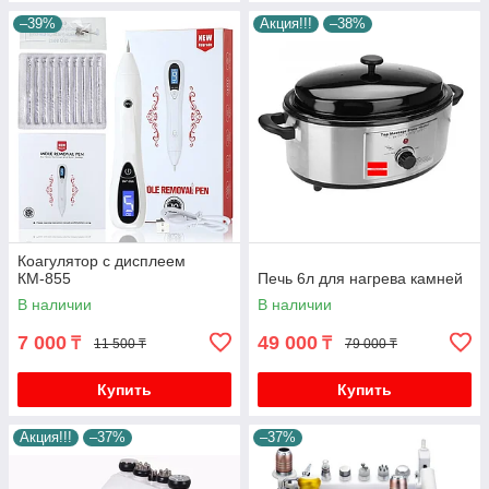
–39%
Акция!!!
–38%
Коагулятор с дисплеем
КМ-855
Печь 6л для нагрева камней
В наличии
В наличии
7 000
49 000
₸
₸
11 500 ₸
79 000 ₸
Купить
Купить
Акция!!!
–37%
–37%