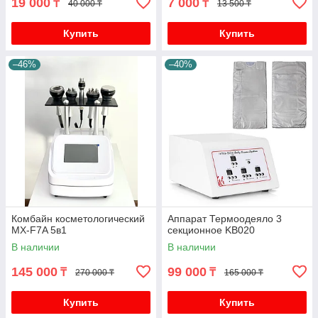
19 000
7 000
₸
₸
40 000 ₸
13 500 ₸
Купить
Купить
–46%
–40%
Комбайн косметологический
Аппарат Термоодеяло 3
MX-F7A 5в1
секционное KB020
В наличии
В наличии
145 000
99 000
₸
₸
270 000 ₸
165 000 ₸
Купить
Купить