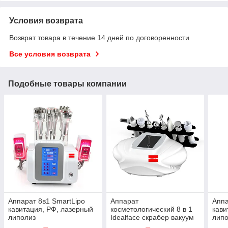
Условия возврата
Возврат товара в течение 14 дней по договоренности
Все условия возврата
Подобные товары компании
Аппарат 8в1 SmartLipo
Аппарат
Аппа
кавитация, РФ, лазерный
косметологический 8 в 1
кави
липолиз
Idealface скрабер вакуум
лип
Окси ген спреер