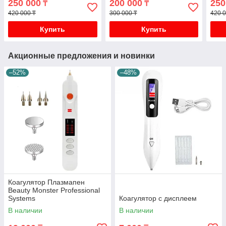
250 000
200 000
250
₸
₸
микротоки RF фонофорез
420 000 ₸
300 000 ₸
420 0
Купить
Купить
Акционные предложения и новинки
–52%
–48%
Коагулятор Плазмапен
Beauty Monster Professional
Systems
Коагулятор с дисплеем
В наличии
В наличии