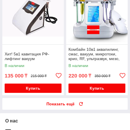
Комбайн 10в1 аквапилинг,
Хит! 5в1 кавитация РФ-
смас, вакуум, микротоки,
лифтинг вакуум
крио, RF, ультразвук, мезо,
led маска
В наличии
В наличии
135 000
220 000
₸
₸
215 000 ₸
350 000 ₸
Купить
Купить
Показать ещё
О нас