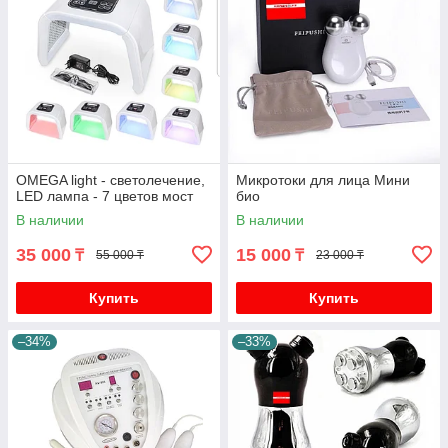
OMEGA light - светолечение,
Микротоки для лица Мини
LED лампа - 7 цветов мост
био
В наличии
В наличии
35 000
15 000
₸
₸
55 000 ₸
23 000 ₸
Купить
Купить
–34%
–33%