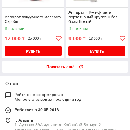
Аппарат РФ-лифтинга
Аппарат вакуумного массажа
портативный кругляш без
Скрэйп
базы Белый
В наличии
В наличии
17 000
9 000
₸
₸
25 000 ₸
13 000 ₸
Купить
Купить
Показать ещё
О нас
Рейтинг не сформирован
Менее 5 отзывов за последний год
Работает с 30.05.2016
г. Алматы
1. Ауэзова 39А чуть ниже Кабанбай Батыра ㅤㅤㅤㅤㅤㅤㅤㅤㅤㅤㅤㅤㅤㅤ2. ​
Микрорайон Аксай 1, 18а 3.Жибек Жолы 60, Алматы,