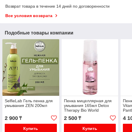
Возврат товара в течение 14 дней по договоренности
Все условия возврата
Подобные товары компании
SelfieLab Гель пенка для
Пенка мицеллярная для
Пенк
умывания ZEN 200мл
умывания 165мл Detox
Vitam
Therapy Bio World
Pant
2 900
2 500
4 1
₸
₸
Купить
Купить