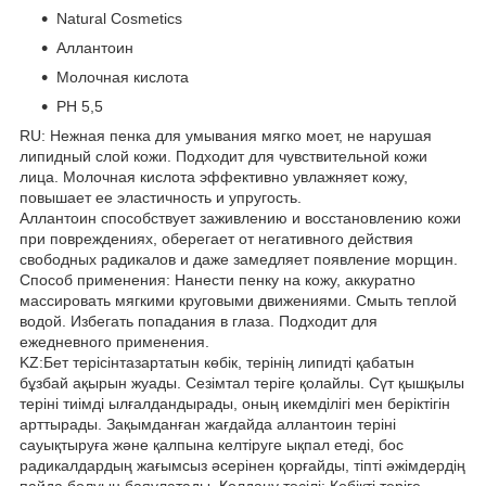
Natural Cosmetics
Аллантоин
Молочная кислота
PH 5,5
RU: Нежная пенка для умывания мягко моет, не нарушая
липидный слой кожи. Подходит для чувствительной кожи
лица. Молочная кислота эффективно увлажняет кожу,
повышает ее эластичность и упругость.
Аллантоин способствует заживлению и восстановлению кожи
при повреждениях, оберегает от негативного действия
свободных радикалов и даже замедляет появление морщин.
Способ применения: Нанести пенку на кожу, аккуратно
массировать мягкими круговыми движениями. Смыть теплой
водой. Избегать попадания в глаза. Подходит для
ежедневного применения.
KZ:Бет терісінтазартатын көбік, терінің липидті қабатын
бұзбай ақырын жуады. Сезімтал теріге қолайлы. Сүт қышқылы
теріні тиімді ылғалдандырады, оның икемділігі мен беріктігін
арттырады. Зақымданған жағдайда аллантоин теріні
сауықтыруға және қалпына келтіруге ықпал етеді, бос
радикалдардың жағымсыз әсерінен қорғайды, тіпті әжімдердің
пайда болуын баяулатады. Қолдану тәсілі: Көбікті теріге