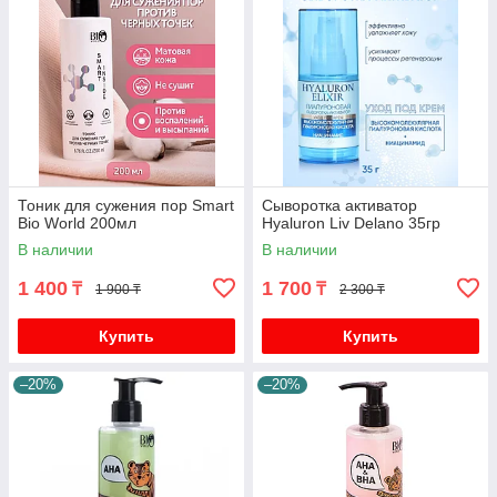
Тоник для сужения пор Smart
Сыворотка активатор
Bio World 200мл
Hyaluron Liv Delano 35гр
В наличии
В наличии
1 400
1 700
₸
₸
1 900 ₸
2 300 ₸
Купить
Купить
–20%
–20%