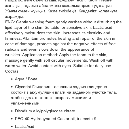
жағыңыз, ақырын айналмалы қозғалыстармен уқалаңыз.
Жылы сумен жуыңыз. Көзге тигізбеңіз. Күнделікті қолдануға
жарамды.
ENG: Gentle washing foam gently washes without disturbing the
lipid layer of the skin. Suitable for sensitive skin. Lactic acid
effectively moisturizes the skin, increases its elasticity and
firmness. Allantoin promotes healing and repair of the skin in
case of damage, protects against the negative effects of free
radicals and even slows down the appearance of
wrinkles. Application method: Apply the foam to the skin,
massage gently with soft circular movements. Wash off with
warm water. Avoid contact with eyes. Suitable for daily use.
Состав:
Aqua / Вода
Glycerin/ Глицерин - основная задача глицерина
состоит в аккумуляции влаги на заданном участке тела,
чтобы сделать кожные покровы мягкими и
увлажненными.
Disodium alkylpolyglucose citrate
PEG-40 Hydrogynated Castor oil, trideceth-9
Lactic Acid