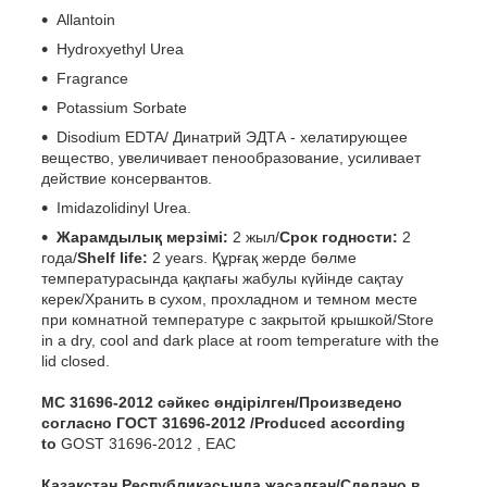
Allantoin
Hydroxyethyl Urea
Fragrance
Potassium Sorbate
Disodium EDTA/ Динатрий ЭДТА - хелатирующее
вещество, увеличивает пенообразование, усиливает
действие консервантов.
Imidazolidinyl Urea.
Жарамдылық мерзімі:
2 жыл/
Срок годности:
2
года/
Shelf life:
2 years. Құрғақ жерде бөлме
температурасында қақпағы жабулы күйінде сақтау
керек/Хранить в сухом, прохладном и темном месте
при комнатной температуре с закрытой крышкой/Store
in a dry, cool and dark place at room temperature with the
lid closed.
МС 31696-2012 сәйкес өндірілген/Произведено
согласно ГОСТ 31696-2012 /Produced according
to
GOST 31696-2012 , ЕАС
Қазақстан Республикасында жасалған/Сделано в