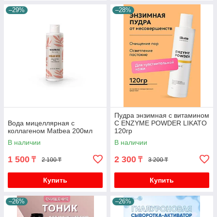
–29%
–28%
Пудра энзимная с витамином
Вода мицеллярная с
C ENZYME POWDER LIKATO
коллагеном Matbea 200мл
120гр
В наличии
В наличии
1 500
2 300
₸
₸
2 100 ₸
3 200 ₸
Купить
Купить
–26%
–26%