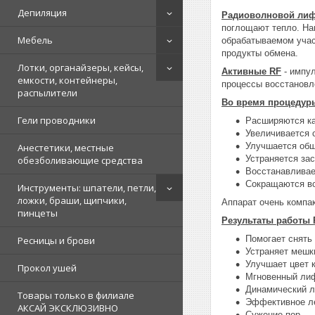
Депиляция
Радиоволновой ли
поглощают тепло. На
Мебель
обрабатываемом учас
продукты обмена.
Лотки, органайзеры, кейсы,
Активные RF
- импул
емкости, контейнеры,
процессы восстановл
распылители
Во время процедур
Гели проводники
Расширяются ка
Увеличивается 
Улучшается общ
Анестетики, местные
Устраняется зас
обезболивающие средства
Восстанавливае
Сокращаются во
Инструменты: шпатели, петли,
ложки, браши, щипчики,
Аппарат очень компа
пинцеты
Результаты работы 
Помогает снять 
Ресницы и брови
Устраняет мешк
Улучшает цвет 
Прокол ушей
Мгновенный лиф
Динамический л
Товары только в филиале
Эффективное ле
АКСАЙ ЭКСКЛЮЗИВНО
Сужение пор