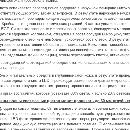
лимфотока и кровотока в тканях.
вета усиливается перепад ионов водорода в наружной мембране митохон
оответствующих этому атому электронов. В результате наружная мембра
л, вызванный перепадом концентрации электронов затрачивается на си
 Кребса – это целая цепь химических реакций. В клетке увеличивается 
 EGF. Синтез коллагеновых и эластиновых волокон, блокируется мелани
щаться здоровым коллагеном, стимуляция роста сосудов микроциркулято
оврежденные клеточные мембраны, ускоряется рост клеток. В результат
угрозе и не в состоянии обновляться нормально. Кожа имеет способност
ачестве источника энергии для активизации специфических клеточных ф
эти отдельные длины волн (нм), чтобы перезарядить клетки, активизиро
 светодиодной фототерапией определяется использованием клинически 
чные реакции.
ебных и питательных средств в глубинные слои кожи, в результате пров
н светодиодного света LED. Происходит временное открытие микропор в
за счет этого осуществляется транспортировка активных ингредиентов п
 орган восприятия, который усваивает 80% света, и только 20% светов
лины волны свет разных цветов может проникать до 30 мм вглубь к
)
: один из самых мощных. Оптимальное лечение для зрелой кожи, кото
овышает уровень естественной гидратации и способствует удержанию в
ление. LED фототерапия эффективно сужает поры, регулирует выработку
прошел медицинскую аттестацию для лечения розацеа. Обеспечивает ви
ной, увлажненной и гладкой со здоровым сиянием. Проникает в биологич