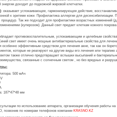
энергии доходит до подкожной жировой клетчатки.
)
: оказывает успокаивающее, гармонизирующее действие, восстанавлив
лонной к эритеме кожи. Профилактика аллергии для десенсибилизации.
процедур. Так же подходит для профилактики возрастных изменений (д
зменениями (куперозом). Данный свет предает клеткам кожного покрова
 обладает противовоспалительным, успокаивающим и целебным свойства
Синий свет имеет очень мощные антибактериальные свойства для лечени
я особенно эффективным средством для лечения акне, так как он борет
иентов, которые не реагируют на другие виды его лечения или терапию 
светом также отлично предотвращает вспышки высыпаний и бактериальн
реимущества, связанные с солнечным светом , но без вредных и разру
тры:
лятора: 500 мАч
4V
W
А
а: 187*47*48 мм
сультации по использованию аппарата, организации обучения работы н
, позвонив по номерам телефонов компании
KRASNO.KZ