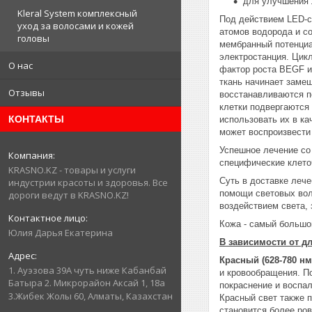
для улучшения 
Kleral System комплексный
Под действием LED-с
уход за волосами и кожей
атомов водорода и с
головы
мембранный потенциа
электростанция. Цикл
О нас
фактор роста BEGF и
ткань начинает заме
Отзывы
восстанавливаются п
клетки подвергаются 
КОНТАКТЫ
использовать их в к
может воспроизвести 
Успешное лечение со
специфические клето
KRASNO.KZ - товары и услуги
Суть в доставке леч
индустрии красоты и здоровья. Все
помощи световых вол
дороги ведут в KRASNO.KZ!
воздействием света, 
Кожа - самый большой
Юлия Дарья Екатерина
В зависимости от д
Красный (628-780 нм
1. Ауэзова 39А чуть ниже Кабанбай
и кровообращения. П
Батыра ㅤㅤㅤㅤㅤㅤㅤㅤㅤㅤㅤㅤㅤㅤ2. ​Микрорайон Аксай 1, 18а
покраснение и воспа
3.Жибек Жолы 60, Алматы, Казахстан
Красный свет также 
становится более ров