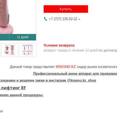
Купить
+7 (727) 225-52-22
11 дней
возврат товара в течение 14 дней
по догово
Данный товар представляет
KRASNO.KZ
лидер рынка косметолог
Профессиональный мини аппарат для проведени
скидками и акциями также в инстаграм @krasno.kz_shop
 лифтинг RF
нению данной процедуры:
жи