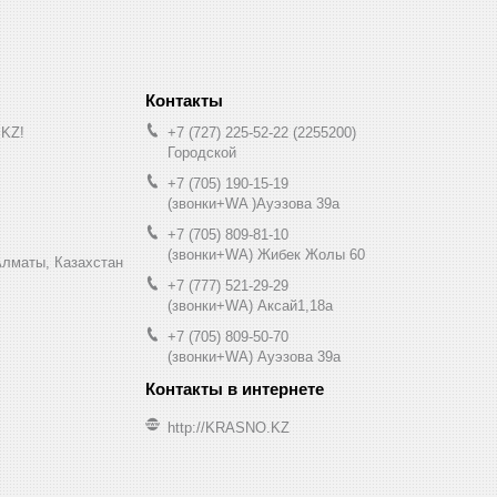
.KZ!
+7 (727) 225-52-22
2255200
Городской
+7 (705) 190-15-19
(звонки+WA )Ауэзова 39а
+7 (705) 809-81-10
(звонки+WA) Жибек Жолы 60
0, Алматы, Казахстан
+7 (777) 521-29-29
(звонки+WA) Аксай1,18а
+7 (705) 809-50-70
(звонки+WA) Ауэзова 39а
http://KRASNO.KZ