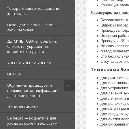
Коррекция овал
Товары общего пользования,
Преимущества проце
хозтовары
Безопасность в
Освещение: лампы, лампы-
Широкий возраст
лупы, зеркала
Процедура подх
Во время работ
Процедура RF а
ДЕТСКИЕ ТОВАРЫ: брелоки,
Не оказывает в
блокноты, украшения,
Метод обладает
косметика, игрушки
Это безигольна
Отсутствует ри
УЦЕНКА УЦЕНКА УЦЕНКА
Технология био
ОПТОМ
для разглажива
для восстановл
Обучение, процедуры и
для устранения
повышение квалификации
для лечения акн
для косметологов
для лечения и 
для релаксиру
Женская Гигиена
для активации 
для предупрежд
SelfieLab — косметика для
для снятия вос
ухода за кожей и волосами.
для снижения с