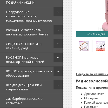
ПОДАРКИ и АКЦИИ
Оборудование:
косметологическое,
массажное, терапевтическое
Расходные материалы:
перчатки, простыни, белье
–19%
ЛИЦО ТЕЛО: косметика,
лечение, уход
РУКИ НОГИ: маникюр,
педикюр, дизайн ногтей
ВОЛОСЫ: краска, косметика и
Следите за нашими 
оборудование
Радиоволновой
Все для дезинфекции и
Показания к приме
стерилизации
Дряблая кожа
Морщины
Для барберов МУЖСКАЯ
Плохой цвет ко
косметика
Растяжки