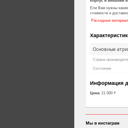
Корпус и внешний в
Ели Вам нужны какие-
стоимости и доставк
Расходные материа
Характеристик
Основные атри
Страна производит
Состояние
Информация д
Цена:
21 000 ₸
Мы в инстаграм