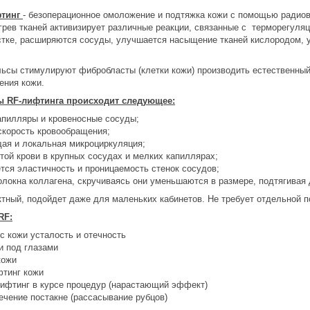
фтинг
- безоперационное омоложение и подтяжка кожи с помощью радиов
грев тканей активизирует различные реакции, связанные с терморегуля
тке, расширяются сосуды, улучшается насыщение тканей кислородом, у
ьсы стимулируют фибробласты (клетки кожи) производить естественный 
ения кожи.
ы RF-лифтинга происходит следующее:
пилляры и кровеносные сосуды;
скорость кровообращения;
ая и локальная микроциркуляция;
той крови в крупных сосудах и мелких капиллярах;
тся эластичность и проницаемость стенок сосудов;
локна коллагена, скручиваясь они уменьшаются в размере, подтягивая 
ктный, подойдет даже для маленьких кабинетов. Не требует отдельной 
RF:
с кожи усталость и отечность
и под глазами
кожи
тинг кожи
ифтинг в курсе процедур (нарастающий эффект)
чение постакне (рассасывание рубцов)