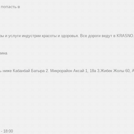
 попасть в
ы и услуги индустрии красоты и здоровья. Все дороги ведут в KRASNO
рина
ниже Кабанбай Батыра ㅤㅤㅤㅤㅤㅤㅤㅤㅤㅤㅤㅤㅤㅤ2. ​Микрорайон Аксай 1, 18а 3.Жибек Жолы 6
18:00