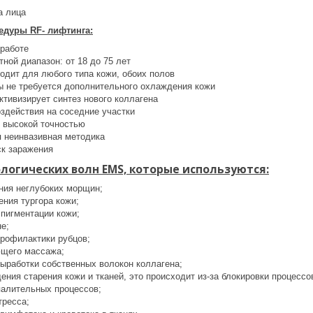
а лица
дуры RF- лифтинга:
 работе
ной диапазон: от 18 до 75 лет
одит для любого типа кожи, обоих полов
ы не требуется дополнительного охлаждения кожи
ктивизирует синтез нового коллагена
оздействия на соседние участки
 высокой точностью
я неинвазивная методика
ск заражения
логических волн EMS, которые используются:
ния неглубоких морщин;
ения тургора кожи;
 пигментации кожи;
е;
профилактики рубцов;
ющего массажа;
выработки собственных волокон коллагена;
ения старения кожи и тканей, это происходит из-за блокировки процесс
палительных процессов;
тресса;