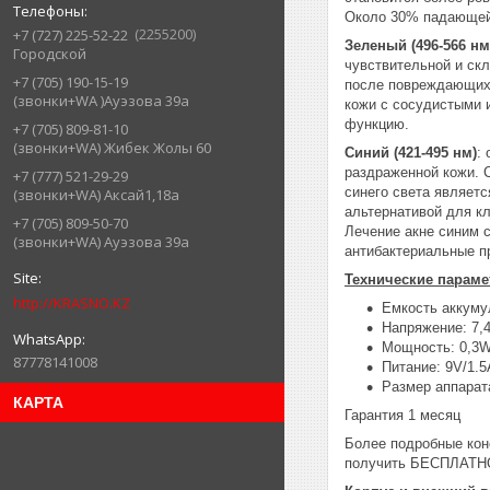
Около 30% падающей 
2255200
+7 (727) 225-52-22
Зеленый (496-566 нм
Городской
чувствительной и ск
+7 (705) 190-15-19
после повреждающих 
(звонки+WA )Ауэзова 39а
кожи с сосудистыми и
функцию.
+7 (705) 809-81-10
(звонки+WA) Жибек Жолы 60
Синий (421-495 нм)
:
раздраженной кожи. 
+7 (777) 521-29-29
синего света являетс
(звонки+WA) Аксай1,18а
альтернативой для кл
+7 (705) 809-50-70
Лечение акне синим 
(звонки+WA) Ауэзова 39а
антибактериальные п
Технические параме
http://KRASNO.KZ
Емкость аккуму
Напряжение: 7,
Мощность: 0,3
87778141008
Питание: 9V/1.5
Размер аппарат
КАРТА
Гарантия 1 месяц
Более подробные кон
получить БЕСПЛАТНО