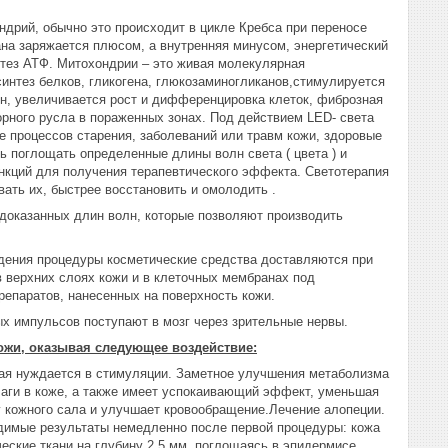
дрий, обычно это происходит в цикле Кребса при переносе
на заряжается плюсом, а внутренняя минусом, энергетический
нтез АТФ. Митохондрии – это живая молекулярная
синтез белков, гликогена, глюкозаминогликанов,стимулируется
н, увеличивается рост и дифференцировка клеток, фиброзная
рного русла в пораженных зонах. Под действием LED- света
е процессов старения, заболеваний или травм кожи, здоровые
ь поглощать определенные длины волн света ( цвета ) и
ункций для получения терапевтического эффекта. Светотерапия
вать их, быстрее восстановить и омолодить .
доказанных длин волн, которые позволяют производить
едения процедуры косметические средства доставляются при
 верхних слоях кожи и в клеточных мембранах под
репаратов, нанесенных на поверхность кожи.
ых импульсов поступают в мозг через зрительные нервы.
ожи, оказывая следующее воздействие:
рая нуждается в стимуляции. Заметное улучшения метаболизма
лаги в коже, а также имеет успокаивающий эффект, уменьшая
 кожного сала и улучшает кровообращение.Лечение алопеции.
димые результаты немедленно после первой процедуры: кожа
еские ткани на глубину 2,5 мм, поглощаясь в эпидермисе.