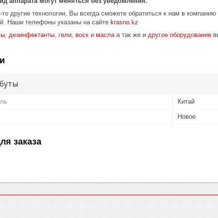
ид аппарата могут меняться без уведомления.
то другие технологии, Вы всегда сможете обратиться к нам в компанию
ой. Наши телефоны указаны на сайте
krasno.kz
лы
,
дезинфектанты, гели, воск и масла
а так же и
другое оборудование
в
и
буты
ель
Китай
Новое
ля заказа