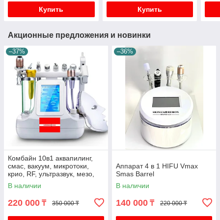
Купить
Купить
Акционные предложения и новинки
–37%
–36%
Комбайн 10в1 аквапилинг,
смас, вакуум, микротоки,
Аппарат 4 в 1 HIFU Vmax
крио, RF, ультразвук, мезо,
Smas Barrel
led маска
В наличии
В наличии
220 000
140 000
₸
₸
350 000 ₸
220 000 ₸