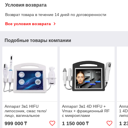
Условия возврата
Возврат товара в течение 14 дней по договоренности
Все условия возврата
Подобные товары компании
Аппарат 3в1 HIFU
Аппарат 3в1 4D HIFU +
Аппа
липосоник, смас тело/
Vmax + фракционный RF
1 4D
лицо, вагинальное
c микроиглами
липо
омоложение
999 000
1 150 000
1 2
₸
₸