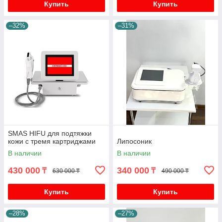
Купить
Купить
–32%
–31%
SMAS HIFU для подтяжки
кожи с тремя картриджами
Липосоник
В наличии
В наличии
430 000
340 000
₸
₸
630 000 ₸
490 000 ₸
Купить
Купить
–28%
–27%