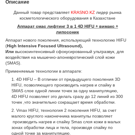
Описание
Данный товар представляет
KRASNO.KZ
лидер рынка
косметологического оборудования в Казахстане
Аппарат смас лифтинг 3 в 1 4D HIFU + вимакс +
липосоник
Аппарат нового поколения, использующий технологию HIFU
(
High Intensive Focused Ultrasound),
Или
высокоинтенсивный сфокусированный ультразвук, для
воздействия на мышечно-апоневротический слой кожи
(SMAS).
Применяемые технологии в аппарате:
4D HIFU – В отличии от предыдущего поколения 3D
HIFU, позволяющего производить нагрев и спайку в
SMAS слое одной линии точек за одну манипуляцию,
4D HIFU позволяет это делать сразу до 12 линий из 300
точек ,что значительно сокращает время обработки.
Vmax HIFU, технология 2 поколения HIFU, за счет
малого круглого наконечника манипулы позволяет
производить нагрев и спайку Smas слоя кожи в малых
зонах обработки лица и тела, производя спайку по
одной точке за манипуляцию.