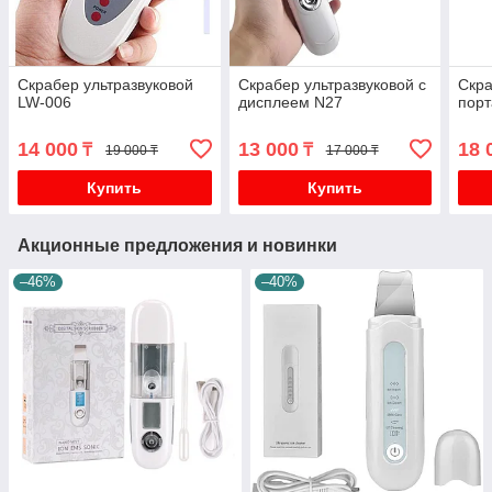
Скрабер ультразвуковой
Скрабер ультразвуковой c
Скра
LW-006
дисплеем N27
порт
14 000
13 000
18 
₸
₸
19 000 ₸
17 000 ₸
Купить
Купить
Акционные предложения и новинки
–46%
–40%