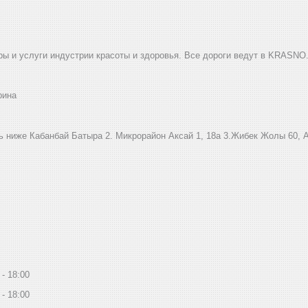
ы и услуги индустрии красоты и здоровья. Все дороги ведут в KRASNO
рина
ниже Кабанбай Батыра ㅤㅤㅤㅤㅤㅤㅤㅤㅤㅤㅤㅤㅤㅤ2. ​Микрорайон Аксай 1, 18а 3.Жибек Жолы 6
18:00
18:00