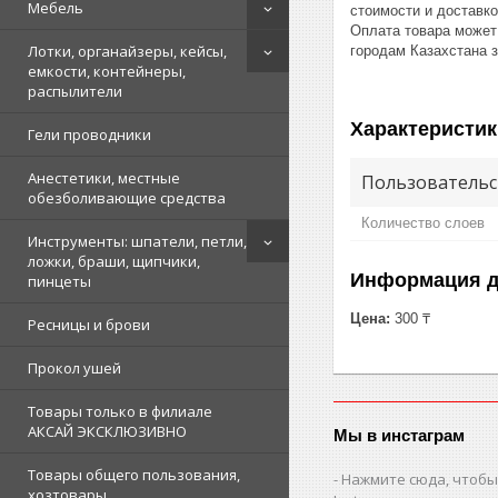
Мебель
стоимости и доставк
Оплата товара может
Лотки, органайзеры, кейсы,
городам Казахстана 
емкости, контейнеры,
распылители
Характеристик
Гели проводники
Анестетики, местные
Пользовательс
обезболивающие средства
Количество слоев
Инструменты: шпатели, петли,
ложки, браши, щипчики,
Информация д
пинцеты
Цена:
300 ₸
Ресницы и брови
Прокол ушей
Товары только в филиале
АКСАЙ ЭКСКЛЮЗИВНО
Мы в инстаграм
Товары общего пользования,
Нажмите сюда, чтобы
хозтовары