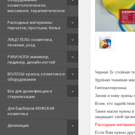
косметологическое,
массажное, терапевтическое
Расходные материалы:
перчатки, простыни, белье
ЛИЦО ТЕЛО: косметика,
лечение, уход
РУКИ НОГИ: маникюр,
педикюр, дизайн ногтей
Черная 3х слойная тк
ВОЛОСЫ: краска, косметика и
оборудование
Удобная тканевая ма
Гиппоаллергенна
Все для дезинфекции и
Зачем и кому нужны 
стерилизации
Всем, кто задействов
Для барберов МУЖСКАЯ
Также маски нужны в 
косметика
защищает свой орган
Расходные материал
Депиляция
Если Вам нужны друг