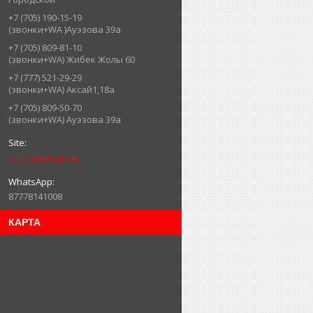
+7 (705) 190-15-19
(звонки+WA )Ауэзова 39а
+7 (705) 809-81-10
(звонки+WA) Жибек Жолы 60
+7 (777) 521-29-29
(звонки+WA) Аксай1,18а
+7 (705) 809-50-70
(звонки+WA) Ауэзова 39а
http://KRASNO.KZ
87778141008
КАРТА