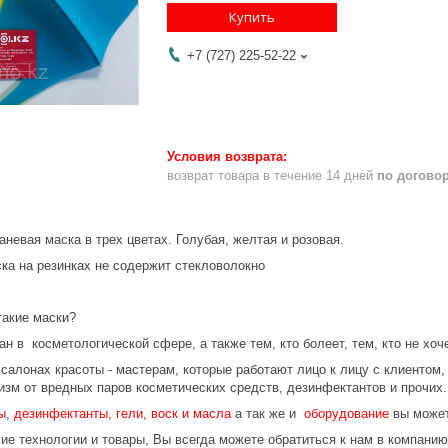
Купить
+7 (727) 225-52-22
возврат товара в течение 14 дней
по догово
аневая маска в трех цветах. Голубая, желтая и розовая.
ска на резинках
не содержит стекловолокно
такие маски?
ан в косметологической сфере, а также тем, кто болеет, тем, кто не хоч
салонах красоты - мастерам, которые работают лицо к лицу с клиентом, 
изм от вредных паров косметических средств, дезинфектантов и прочих.
ы
,
дезинфектанты, гели, воск и масла
а так же и
оборудование
вы может
ие технологии и товары, Вы всегда можете обратиться к нам в компани