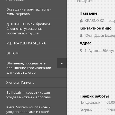
Instagram
Освещение: лампы, лампы-
лупы, зеркала
KRASNO.KZ - товар
ДЕТСКИЕ ТОВАРЫ: брелоки,
блокноты, украшения,
косметика, игрушки
Юлия Дарья Екате
УЦЕНКА УЦЕНКА УЦЕНКА
1. Ауэзова 39А чуть 
ОПТОМ
Обучение, процедуры и
повышение квалификации
для косметологов
Женская Гигиена
SelfieLab — косметика для
График работы
ухода за кожей и волосами.
Понедельник
09:00
Kleral System комплексный
Вторник
09:00
уход за волосами и кожей