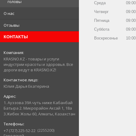
головы
Среда
09:00
Четверг
09:00
О нас
Пятница
09:00
Отзывы
Суббота
09:00
КОНТАКТЫ
Воскресенье
10:00
KRASNO.KZ - товары и услуги
индустрии красоты и здоровья. Все
дороги ведут в KRASNO.KZ!
Юлия Дарья Екатерина
1. Ауэзова 39А чуть ниже Кабанбай
Батыра ㅤㅤㅤㅤㅤㅤㅤㅤㅤㅤㅤㅤㅤㅤ2. ​Микрорайон Аксай 1, 18а
3.Жибек Жолы 60, Алматы, Казахстан
2255200
+7 (727) 225-52-22
Городской