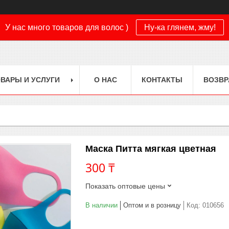
У нас много товаров для волос )
Ну-ка глянем, жму!
ВАРЫ И УСЛУГИ
О НАС
КОНТАКТЫ
ВОЗВР
Маска Питта мягкая цветная
300 ₸
Показать оптовые цены
В наличии
Оптом и в розницу
Код:
010656