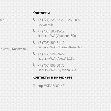
.KZ!
+7 (727) 225-52-22
2255200
Городской
+7 (705) 190-15-19
(звонки+WA )Ауэзова 39а
+7 (705) 809-81-10
(звонки+WA) Жибек Жолы 60
0, Алматы, Казахстан
+7 (777) 521-29-29
(звонки+WA) Аксай1,18а
+7 (705) 809-50-70
(звонки+WA) Ауэзова 39а
http://KRASNO.KZ