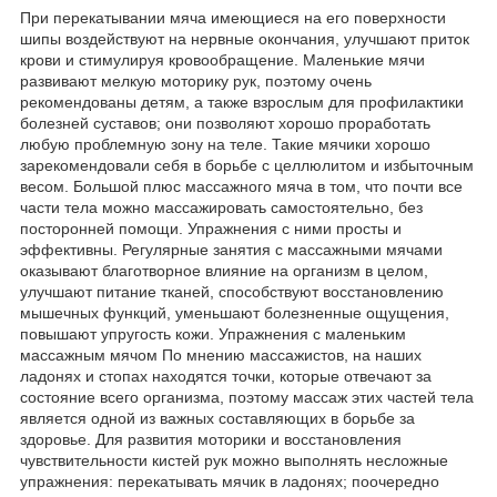
При перекатывании мяча имеющиеся на его поверхности
шипы воздействуют на нервные окончания, улучшают приток
крови и стимулируя кровообращение. Маленькие мячи
развивают мелкую моторику рук, поэтому очень
рекомендованы детям, а также взрослым для профилактики
болезней суставов; они позволяют хорошо проработать
любую проблемную зону на теле. Такие мячики хорошо
зарекомендовали себя в борьбе с целлюлитом и избыточным
весом. Большой плюс массажного мяча в том, что почти все
части тела можно массажировать самостоятельно, без
посторонней помощи. Упражнения с ними просты и
эффективны. Регулярные занятия с массажными мячами
оказывают благотворное влияние на организм в целом,
улучшают питание тканей, способствуют восстановлению
мышечных функций, уменьшают болезненные ощущения,
повышают упругость кожи. Упражнения с маленьким
массажным мячом По мнению массажистов, на наших
ладонях и стопах находятся точки, которые отвечают за
состояние всего организма, поэтому массаж этих частей тела
является одной из важных составляющих в борьбе за
здоровье. Для развития моторики и восстановления
чувствительности кистей рук можно выполнять несложные
упражнения: перекатывать мячик в ладонях; поочередно