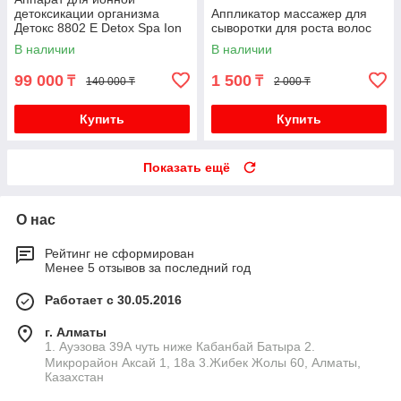
детоксикации организма
Аппликатор массажер для
Детокс 8802 Е Detox Spa Ion
сыворотки для роста волос
Cleanse
В наличии
В наличии
99 000
1 500
₸
₸
140 000 ₸
2 000 ₸
Купить
Купить
Показать ещё
О нас
Рейтинг не сформирован
Менее 5 отзывов за последний год
Работает с 30.05.2016
г. Алматы
1. Ауэзова 39А чуть ниже Кабанбай Батыра ㅤㅤㅤㅤㅤㅤㅤㅤㅤㅤㅤㅤㅤㅤ2. ​
Микрорайон Аксай 1, 18а 3.Жибек Жолы 60, Алматы,
Казахстан