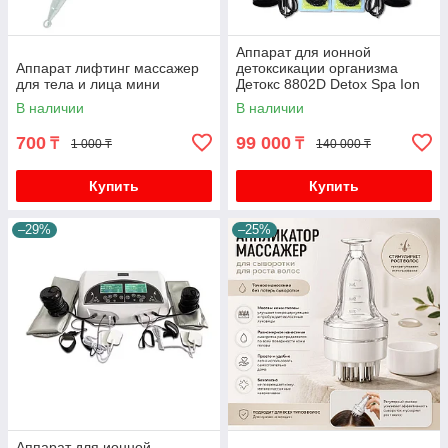
Аппарат для ионной
Аппарат лифтинг массажер
детоксикации организма
для тела и лица мини
Детокс 8802D Detox Spa Ion
Cleanse
В наличии
В наличии
700
99 000
₸
₸
1 000 ₸
140 000 ₸
Купить
Купить
–29%
–25%
Аппарат для ионной