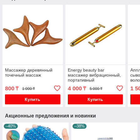
Массажер деревянный
Energy beauty bar
Аппл
точечный массаж
массажер вибрационный,
сыво
портативный
воло
800
4 000
1 5
₸
₸
1 000 ₸
5 000 ₸
Купить
Купить
Акционные предложения и новинки
–40%
–38%