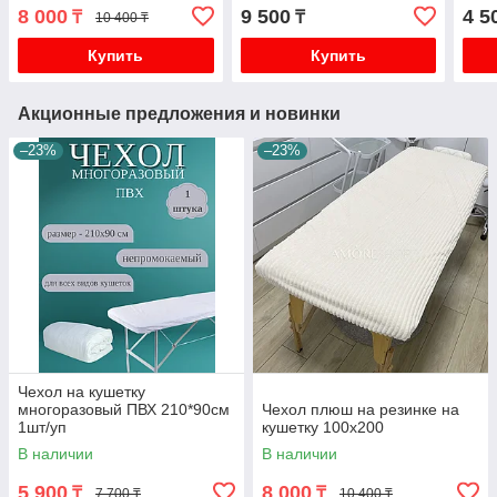
Чист
8 000
9 500
4 5
₸
₸
10 400 ₸
Купить
Купить
Акционные предложения и новинки
–23%
–23%
Чехол на кушетку
многоразовый ПВХ 210*90см
Чехол плюш на резинке на
1шт/уп
кушетку 100х200
В наличии
В наличии
5 900
8 000
₸
₸
7 700 ₸
10 400 ₸