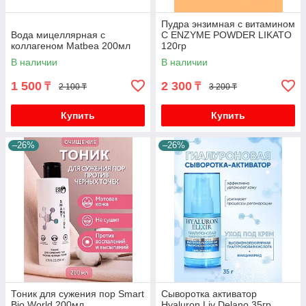
Пудра энзимная с витамином
Вода мицеллярная с
C ENZYME POWDER LIKATO
коллагеном Matbea 200мл
120гр
В наличии
В наличии
1 500
2 300
₸
₸
2 100 ₸
3 200 ₸
Купить
Купить
–26%
–26%
Тоник для сужения пор Smart
Сыворотка активатор
Bio World 200мл
Hyaluron Liv Delano 35гр