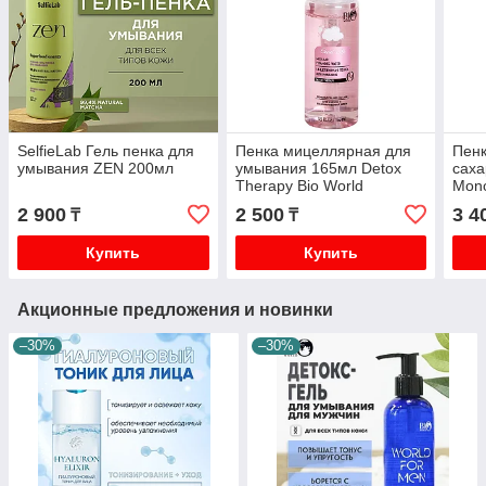
SelfieLab Гель пенка для
Пенка мицеллярная для
Пенк
умывания ZEN 200мл
умывания 165мл Detox
саха
Therapy Bio World
Mon
2 900
2 500
3 4
₸
₸
Купить
Купить
Акционные предложения и новинки
–30%
–30%