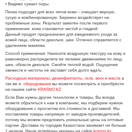
• Видимо сужает поры.
Пенка подходит для всех типов кожи – очищает жирную,
сухую и комбинированную. Бережно воздействует на
проблемные зоны. Результат заметен после первого
применения: кожа становится чистой и гладкой.
Данный продукт предназначен для ежедневного ухода за
кожей лица, области декольте, шеи. Отлично справляется с
удалением макияжа.
Способ применения: Нанесите воздушную текстуру на кожу и
равномерно распределите ее легкими движениями по лицу,
шее, области декольте. Смойте теплой водой. Ощущение
свежести и чистоты не заставит себя долго ждать.
Расходные материалы
,
дезинфектанты, гели, воск и масла
а
так же и
оборудование
вы можете посмотреть и приобрести
на нашем сайте
KRASNO.KZ
Если Вам нужны другие технологии и товары, Вы всегда
можете обратиться к нам в компанию, мы подберем нужное
оборудование с просчетом его стоимости и доставкой. Мы
поставляем товары напрямую от заводов-производителей,
потому мы можем предложить уникальные цены на оптовые
партии. Доставка по городам Казахстана занимает не больше
1 недели. Наши телефоны указаны на сайте
krasno.kz