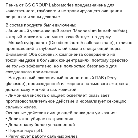
Пенка от GS GROUP Laboratories предназначена для
качественного, глубокого и не травмирующего очищения
лица, шеи и зоны декольте.
В состав продукта были включены:
- Анионный увлажняющий агент (Magnesium laureth sulfate),
который максимально мягко воздействует на дерму.
- Мягкий суфрактант (Disodium laureth sulfosuccinate), отлично
проникающий в глубокий слой кожи и очищающий поры.
Внимание! Оба основных компонента совершенно не
токсичны даже в больших концентрациях, поэтому средство
не только эффективно, но и полностью безопасно для
ежедневного применения.
- Натуральный, экологичный неионогенный ПАВ (Decyl
glucoside), произведенный из жирного пальмового экстракта,
делает кожу мягкой и шелковистой.
- Лимонная кислота очищает, осветляет, оказывает
противовоспалительное действие и нормализует секрецию
сальных желез.
Основные действия очищающей пенки для умывания:
• Деликатно убирает загрязнения.
• Делает кожу более увлажненной.
• Нормализует pH.
• Регулирует работу сальных желез.