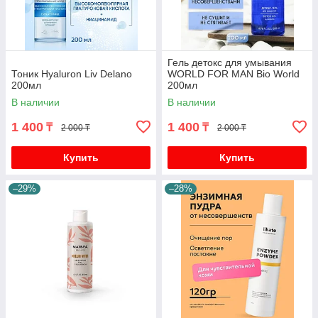
Гель детокс для умывания
Тоник Hyaluron Liv Delano
WORLD FOR MAN Bio World
200мл
200мл
В наличии
В наличии
1 400
1 400
₸
₸
2 000 ₸
2 000 ₸
Купить
Купить
–29%
–28%