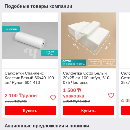
Подобные товары компании
Салфетки Спанлейс
Салфетка Cotto Белый
Салф
Классик Белый 30х40 100
20х25 см 100 шт/уп, 610-
Сет
шт/ Рулон 604-413
075 Чистовье
35х7
1 500
₸/
2 100
₸/рулон
упаковка
4 0
2 700 ₸/рулон
1 950 ₸/упаковка
Купить
Купить
Акционные предложения и новинки