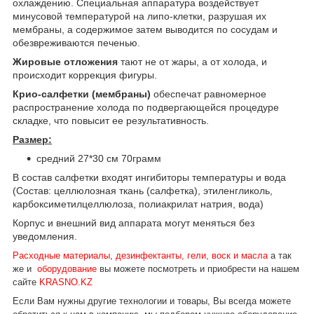
охлаждению. Специальная аппаратура воздействует
минусовой температурой на липо-клетки, разрушая их
мембраны, а содержимое затем выводится по сосудам и
обезвреживаются печенью.
Жировые отложения
тают не от жары, а от холода, и
происходит коррекция фигуры.
Крио-салфетки (мембраны)
обеспечат равномерное
распространение холода по подвергающейся процедуре
складке, что повысит ее результативность.
Размер:
средний 27*30 см 70грамм
В состав салфетки входят ингибиторы температуры и вода
(
Cостав: целлюлозная ткань (салфетка), этиленгликоль,
карбоксиметилцеллюлоза, полиакрилат натрия, вода
)
Корпус и внешний вид аппарата могут меняться без
уведомления.
Расходные материалы
,
дезинфектанты, гели, воск и масла
а так
же и
оборудование
вы можете посмотреть и приобрести на нашем
сайте
KRASNO.KZ
Если Вам нужны другие технологии и товары, Вы всегда можете