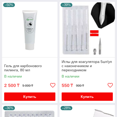
–50%
–39%
Иглы для коагулятора 5шт/уп
Гель для карбонового
с наконечником и
пилинга, 80 мл
переходником
В наличии
В наличии
2 500
550
₸
₸
5 000 ₸
900 ₸
Купить
Купить
–36%
–28%