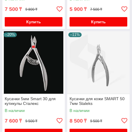
7 500
5 900
₸
₸
9 800 ₸
7 500 ₸
Купить
Купить
–20%
–11%
Кусачки 5мм Smart 30 для
Кусачки для кожи SMART 50
кутикулы Сталекс
7мм Staleks
В наличии
В наличии
7 600
8 500
₸
₸
9 500 ₸
9 500 ₸