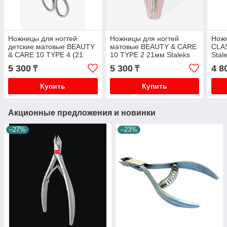
Ножницы для ногтей
Ножницы для ногтей
Ножн
детские матовые BEAUTY
матовые BEAUTY & CARE
CLA
& CARE 10 TYPE 4 (21
10 TYPE 2 21мм Staleks
Stal
мм)
5 300
5 300
4 8
₸
₸
Купить
Купить
Акционные предложения и новинки
–27%
–23%