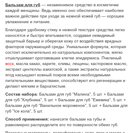
Бальзам для губ
— незаменимое средство в косметичке
каждой женщины. Ведь именно оно обеспечивает наиболее
важное действие при уходе за нежной кожей губ — хорошее
увлажнение и питание.
Благодаря удобному стику и нежной текстуре средства легко
наносятся и быстро впитываются, создавая невидимый
защитный барьер и оберегая кожу от воздействия вредных
факторов окружающей среды. Уникальная формула, которая
состоит исключительно из натуральных компонентов, мягко
отшелушивает ороговевшие клетки эпидермиса. Пчелиный
воск
, масла какао, карите, оливы, лещины, касторовое масло,
экстракт центеллы азиатской, а также экстракты натуральных
ягод насыщают кожный покров всеми необходимыми
питательными веществами, способствуют его регенерации и
делают мягким и бархатистым.
Состав набора
: Бальзам для губ "Малина", 5 шт. + Бальзам
для губ "Клубника", 5 шт. + Бальзам для губ "Ежевика", 5 шт. +
Бальзам для губ "Ванильное мороженое", 5 шт. + Бальзам для
губ "Ice кола", 5 шт.
Способ применения:
нанесите бальзам на губы и
равномерно распределите его по поверхности обеих губ.
Расходные материалы, дезинфектанты, гели, воск и масла а