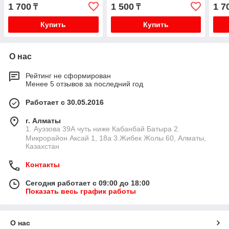
ассортименте
1 700
1 500
1 7
₸
₸
Купить
Купить
О нас
Рейтинг не сформирован
Менее 5 отзывов за последний год
Работает с 30.05.2016
г. Алматы
1. Ауэзова 39А чуть ниже Кабанбай Батыра ㅤㅤㅤㅤㅤㅤㅤㅤㅤㅤㅤㅤㅤㅤ2. ​
Микрорайон Аксай 1, 18а 3.Жибек Жолы 60, Алматы,
Казахстан
Контакты
Сегодня работает с 09:00 до 18:00
Показать весь график работы
О нас