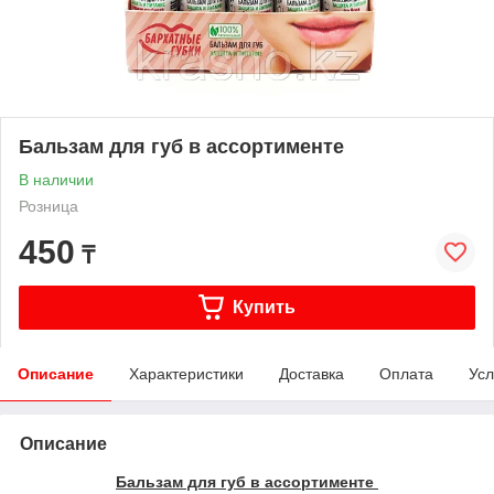
Бальзам для губ в ассортименте
В наличии
Розница
450
₸
Купить
Описание
Характеристики
Доставка
Оплата
Усл
Описание
Бальзам для губ в ассортименте