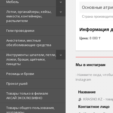
Мебель
Основные атри
Лотки, органайзеры, кейсы,
емкости, контейнеры,
Страна производит
распылители
Информация д
Гели проводники
Цена:
8 000 ₸
Анестетики, местные
обезболивающие средства
Инструменты: шпатели, петли,
ложки, браши, щипчики,
пинцеты
Мы в инстаграм
Ресницы и брови
Нажмите сюда, чтобы
Instagram
Прокол ушей
Товары только в филиале
АКСАЙ ЭКСКЛЮЗИВНО
KRASNO.KZ - товар
Товары общего пользования,
хозтовары