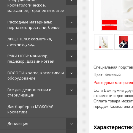
косметологическое,
массажное, терапевтическое
Расходные материалы:
перчатки, простыни, белье
ЛИЦО ТЕЛО: косметика,
лечение, уход
РУКИ НОГИ: маникюр,
педикюр, дизайн ногтей
Специальная подставк
ВОЛОСЫ: краска, косметика и
Цвет: бежевый
оборудование
Расходные материал
Все для дезинфекции и
Если Вам нужны друг
стерилизации
стоимости и доставк
Оплата товара может
Для барберов МУЖСКАЯ
городам Казахстана 
косметика
Депиляция
Характеристик