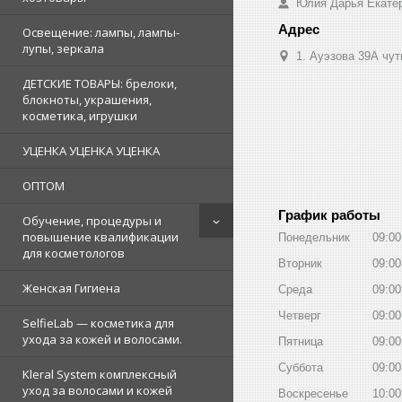
Юлия Дарья Екате
Освещение: лампы, лампы-
лупы, зеркала
1. Ауэзова 39А чуть 
ДЕТСКИЕ ТОВАРЫ: брелоки,
блокноты, украшения,
косметика, игрушки
УЦЕНКА УЦЕНКА УЦЕНКА
ОПТОМ
График работы
Обучение, процедуры и
повышение квалификации
Понедельник
09:00
для косметологов
Вторник
09:00
Женская Гигиена
Среда
09:00
Четверг
09:00
SelfieLab — косметика для
ухода за кожей и волосами.
Пятница
09:00
Суббота
09:00
Kleral System комплексный
уход за волосами и кожей
Воскресенье
10:00