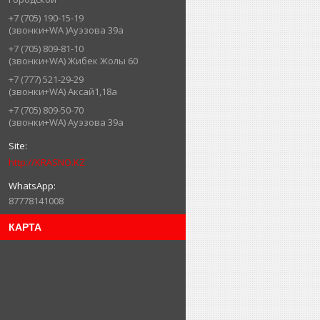
+7 (705) 190-15-19
(звонки+WA )Ауэзова 39а
+7 (705) 809-81-10
(звонки+WA) Жибек Жолы 60
+7 (777) 521-29-29
(звонки+WA) Аксай1,18а
+7 (705) 809-50-70
(звонки+WA) Ауэзова 39а
http://KRASNO.KZ
87778141008
КАРТА