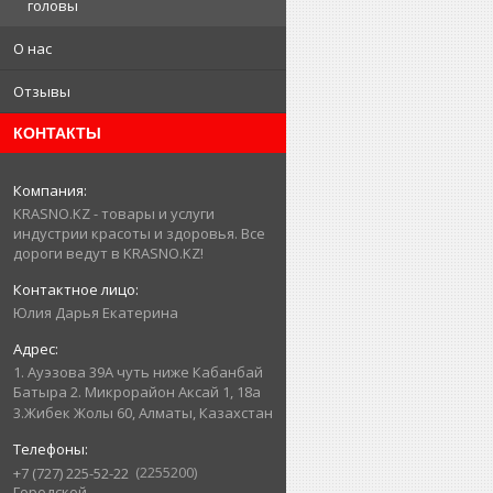
головы
О нас
Отзывы
КОНТАКТЫ
KRASNO.KZ - товары и услуги
индустрии красоты и здоровья. Все
дороги ведут в KRASNO.KZ!
Юлия Дарья Екатерина
1. Ауэзова 39А чуть ниже Кабанбай
Батыра ㅤㅤㅤㅤㅤㅤㅤㅤㅤㅤㅤㅤㅤㅤ2. ​Микрорайон Аксай 1, 18а
3.Жибек Жолы 60, Алматы, Казахстан
2255200
+7 (727) 225-52-22
Городской