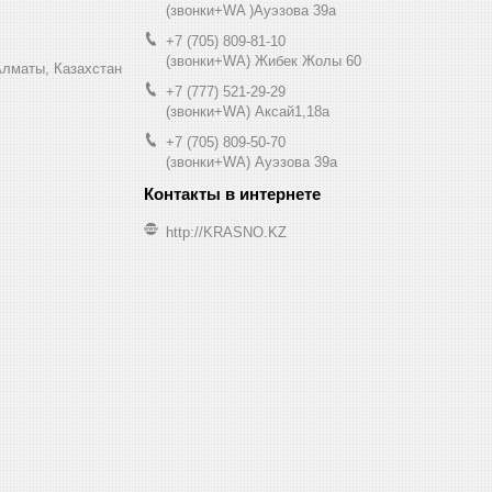
(звонки+WA )Ауэзова 39а
+7 (705) 809-81-10
(звонки+WA) Жибек Жолы 60
0, Алматы, Казахстан
+7 (777) 521-29-29
(звонки+WA) Аксай1,18а
+7 (705) 809-50-70
(звонки+WA) Ауэзова 39а
http://KRASNO.KZ