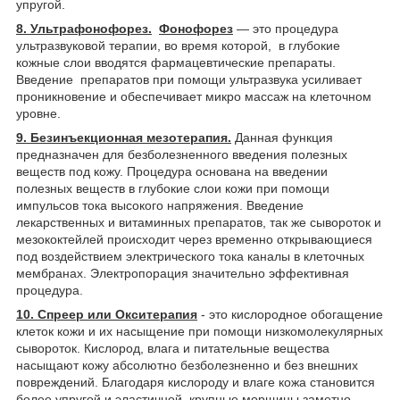
упругой.
8. Ультрафонофорез.
Фонофорез
― это процедура
ультразвуковой терапии, во время которой, в глубокие
кожные слои вводятся фармацевтические препараты.
Введение препаратов при помощи ультразвука усиливает
проникновение и обеспечивает микро массаж на клеточном
уровне.
9. Безинъекционная мезотерапия.
Данная функция
предназначен для безболезненного введения полезных
веществ под кожу. Процедура основана на введении
полезных веществ в глубокие слои кожи при помощи
импульсов тока высокого напряжения. Введение
лекарственных и витаминных препаратов, так же сывороток и
мезококтейлей происходит через временно открывающиеся
под воздействием электрического тока каналы в клеточных
мембранах. Электропорация значительно эффективная
процедура.
10. Спреер или Окситерапия
- это кислородное обогащение
клеток кожи и их насыщение при помощи низкомолекулярных
сывороток. Кислород, влага и питательные вещества
насыщают кожу абсолютно безболезненно и без внешних
повреждений. Благодаря кислороду и влаге кожа становится
более упругой и эластичной, крупные морщины заметно