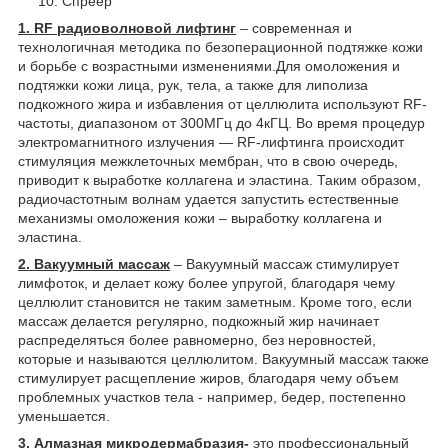
Спреер
1. RF радиоволновой лифтинг
– современная и
технологичная методика по безоперационной подтяжке кожи
и борьбе с возрастными изменениями.Для омоложения и
подтяжки кожи лица, рук, тела, а также для липолиза
подкожного жира и избавления от целлюлита используют RF-
частоты, диапазоном от 300МГц до 4кГЦ. Во время процедур
электромагнитного излучения — RF-лифтинга происходит
стимуляция межклеточных мембран, что в свою очередь,
приводит к выработке коллагена и эластина. Таким образом,
радиочастотным волнам удается запустить естественные
механизмы омоложения кожи – выработку коллагена и
эластина.
2. Вакуумный массаж
– Вакуумный массаж стимулирует
лимфоток, и делает кожу более упругой, благодаря чему
целлюлит становится не таким заметным. Кроме того, если
массаж делается регулярно, подкожный жир начинает
распределяться более равномерно, без неровностей,
которые и называются целлюлитом. Вакуумный массаж также
стимулирует расщепление жиров, благодаря чему объем
проблемных участков тела - например, бедер, постепенно
уменьшается.
3. Алмазная микродермабразия
-
это профессиональный