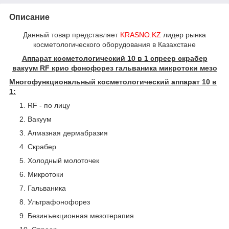
Описание
Данный товар представляет
KRASNO.KZ
лидер рынка
косметологического оборудования в Казахстане
Аппарат косметологический 10 в 1 спреер скрабер
вакуум RF крио фонофорез гальваника микротоки мезо
Многофункциональный косметологический аппарат 10 в
1:
RF - по лицу
Вакуум
Алмазная дермабразия
Скрабер
Холодный молоточек
Микротоки
Гальваника
Ультрафонофорез
Безинъекционная мезотерапия