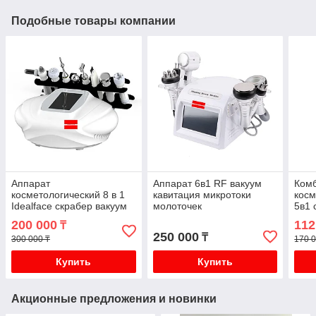
Подобные товары компании
Аппарат
Аппарат 6в1 RF вакуум
Ком
косметологический 8 в 1
кавитация микротоки
косм
Idealface скрабер вакуум
молоточек
5в1 
Окси ген спреер
200 000
112
₸
микротоки RF фонофорез
250 000
₸
300 000 ₸
170 0
Купить
Купить
Акционные предложения и новинки