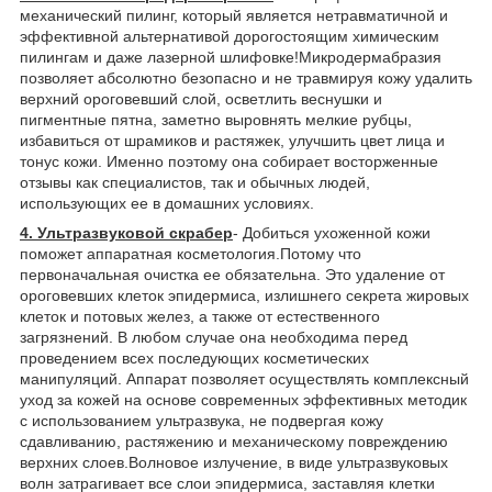
механический пилинг, который является нетравматичной и
эффективной альтернативой дорогостоящим химическим
пилингам и даже лазерной шлифовке!Микродермабразия
позволяет абсолютно безопасно и не травмируя кожу удалить
верхний ороговевший слой, осветлить веснушки и
пигментные пятна, заметно выровнять мелкие рубцы,
избавиться от шрамиков и растяжек, улучшить цвет лица и
тонус кожи. Именно поэтому она собирает восторженные
отзывы как специалистов, так и обычных людей,
использующих ее в домашних условиях.
4. Ультразвуковой скрабер
- Добиться ухоженной кожи
поможет аппаратная косметология.Потому что
первоначальная очистка ее обязательна. Это удаление от
ороговевших клеток эпидермиса, излишнего секрета жировых
клеток и потовых желез, а также от естественного
загрязнений. В любом случае она необходима перед
проведением всех последующих косметических
манипуляций. Аппарат позволяет осуществлять комплексный
уход за кожей на основе современных эффективных методик
с использованием ультразвука, не подвергая кожу
сдавливанию, растяжению и механическому повреждению
верхних слоев.Волновое излучение, в виде ультразвуковых
волн затрагивает все слои эпидермиса, заставляя клетки