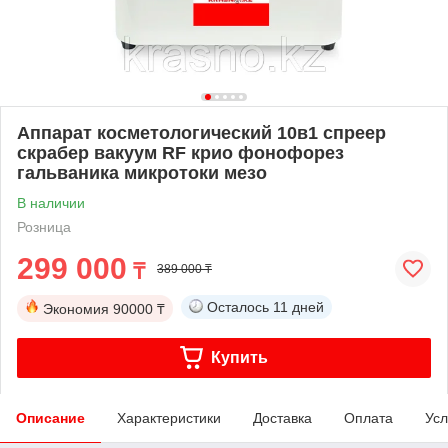
Аппарат косметологический 10в1 спреер
скрабер вакуум RF крио фонофорез
гальваника микротоки мезо
В наличии
Розница
299 000
₸
389 000 ₸
Осталось
11 дней
Экономия
90000 ₸
Купить
Описание
Характеристики
Доставка
Оплата
Усл