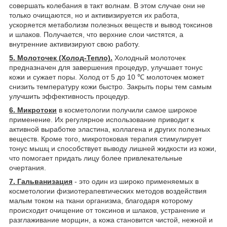
совершать колебания в такт волнам. В этом случае они не
только очищаются, но и активизируется их работа,
ускоряется метаболизм полезных веществ и вывод токсинов
и шлаков. Получается, что верхние слои чистятся, а
внутренние активизируют свою работу.
5. Молоточек (Холод-Тепло).
Холодный молоточек
предназначен для завершения процедур, улучшает тонус
кожи и сужает поры. Холод от 5 до 10 ℃ молоточек может
снизить температуру кожи быстро. Закрыть поры тем самым
улучшить эффективность процедур.
6. Микротоки
в косметологии получили самое широкое
применение. Их регулярное использование приводит к
активной выработке эластина, коллагена и других полезных
веществ. Кроме того, микротоковая терапия стимулирует
тонус мышц и способствует выводу лишней жидкости из кожи,
что помогает придать лицу более привлекательные
очертания.
7. Гальванизация
- это один из широко применяемых в
косметологии физиотерапевтических методов воздействия
малым током на ткани организма, благодаря которому
происходит очищение от токсинов и шлаков, устранение и
разглаживание морщин, а кожа становится чистой, нежной и