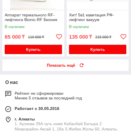
Аппарат термального RF-
Хит! 5в1 кавитация РФ-
лифтинга Bionic-RF Бионик
лифтинг вакуум
В наличии
В наличии
65 000
135 000
₸
₸
110 000 ₸
215 000 ₸
Купить
Купить
Показать ещё
О нас
Рейтинг не сформирован
Менее 5 отзывов за последний год
Работает с 30.05.2016
г. Алматы
1. Ауэзова 39А чуть ниже Кабанбай Батыра ㅤㅤㅤㅤㅤㅤㅤㅤㅤㅤㅤㅤㅤㅤ2. ​
Микрорайон Аксай 1, 18а 3.Жибек Жолы 60, Алматы,