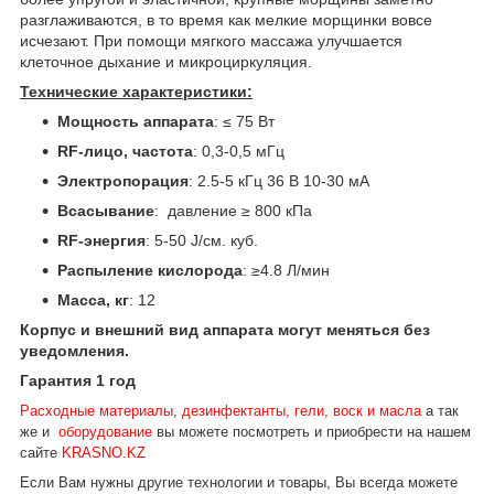
разглаживаются, в то время как мелкие морщинки вовсе
исчезают. При помощи мягкого массажа улучшается
клеточное дыхание и микроциркуляция.
Технические характеристики:
Мощность аппарата
: ≤ 75 Вт
RF-лицо, частота
: 0,3-0,5 мГц
Электропорация
: 2.5-5 кГц 36 В 10-30 мА
Всасывание
: давление ≥ 800 кПа
RF-энергия
: 5-50 J/см. куб.
Распыление кислорода
: ≥4.8 Л/мин
Масса, кг
: 12
Корпус и внешний вид аппарата могут меняться без
уведомления.
Гарантия 1 год
Расходные материалы
,
дезинфектанты, гели, воск и масла
а так
же и
оборудование
вы можете посмотреть и приобрести на нашем
сайте
KRASNO.KZ
Если Вам нужны другие технологии и товары, Вы всегда можете