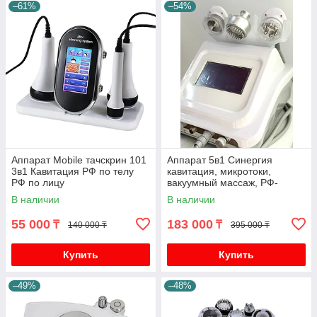
–61%
–54%
Аппарат Mobile тачскрин 101
Аппарат 5в1 Синергия
3в1 Кавитация РФ по телу
кавитация, микротоки,
РФ по лицу
вакуумный массаж, РФ-
лифтинг по телу и лицу
В наличии
В наличии
55 000
183 000
₸
₸
140 000 ₸
395 000 ₸
Купить
Купить
–49%
–48%