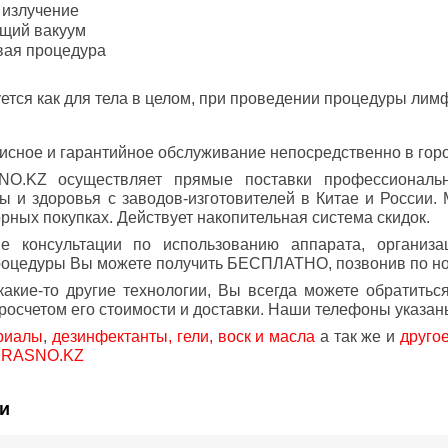
 излучение
щий вакуум
вая процедура
ется как для тела в целом, при проведении процедуры лимф
исное и гарантийное обслуживание непосредственно в гор
O.KZ осуществляет прямые поставки профессиональн
ты и здоровья с заводов-изготовителей в Китае и Росси
орных покупках. Действует накопительная система скидок.
е консультации по использованию аппарата, организ
роцедуры Вы можете получить БЕСПЛАТНО, позвонив по 
акие-то другие технологии, Вы всегда можете обратить
росчетом его стоимости и доставки. Наши телефоны указан
риалы
,
дезинфектанты, гели, воск и масла
а так же и
друго
KRASNO.KZ
и