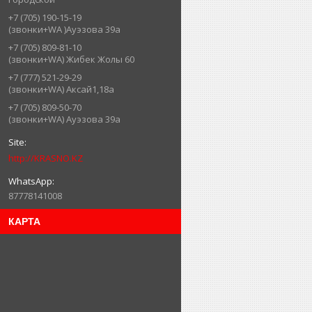
+7 (705) 190-15-19
(звонки+WA )Ауэзова 39а
+7 (705) 809-81-10
(звонки+WA) Жибек Жолы 60
+7 (777) 521-29-29
(звонки+WA) Аксай1,18а
+7 (705) 809-50-70
(звонки+WA) Ауэзова 39а
http://KRASNO.KZ
87778141008
КАРТА