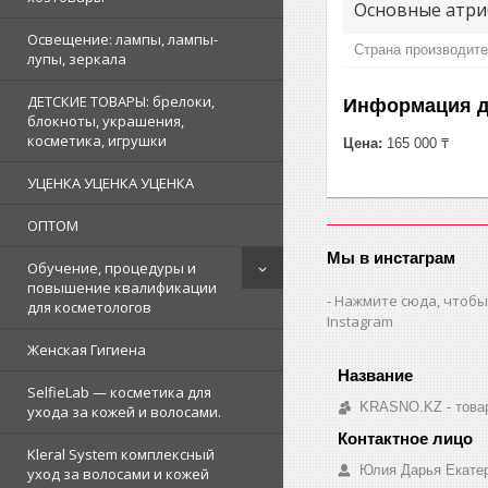
Основные атри
Освещение: лампы, лампы-
Страна производит
лупы, зеркала
ДЕТСКИЕ ТОВАРЫ: брелоки,
Информация д
блокноты, украшения,
косметика, игрушки
Цена:
165 000 ₸
УЦЕНКА УЦЕНКА УЦЕНКА
ОПТОМ
Мы в инстаграм
Обучение, процедуры и
повышение квалификации
Нажмите сюда, чтобы
для косметологов
Instagram
Женская Гигиена
SelfieLab — косметика для
KRASNO.KZ - товар
ухода за кожей и волосами.
Kleral System комплексный
Юлия Дарья Екате
уход за волосами и кожей