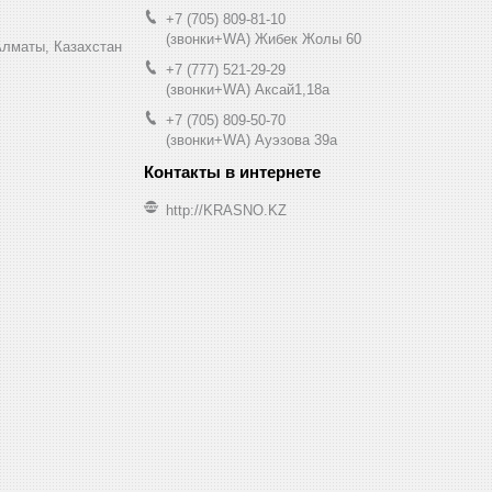
+7 (705) 809-81-10
(звонки+WA) Жибек Жолы 60
0, Алматы, Казахстан
+7 (777) 521-29-29
(звонки+WA) Аксай1,18а
+7 (705) 809-50-70
(звонки+WA) Ауэзова 39а
http://KRASNO.KZ