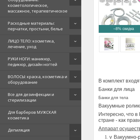
косметологическое,
массажное, терапевтическое
Расходные материалы:
перчатки, простыни, белье
–8%
ЛИЦО ТЕЛО: косметика,
лечение, уход
РУКИ НОГИ: маникюр,
педикюр, дизайн ногтей
ВОЛОСЫ: краска, косметика и
В комплект входя
оборудование
Банки для лица
Все для дезинфекции и
Банки для тела
стерилизации
Вакуумные ролик
Для барберов МУЖСКАЯ
Интересно, что в 
косметика
стране - как пра
Аппарат осущест
Депиляция
v
Вакуумно-