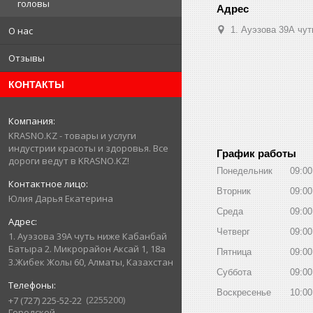
головы
1. Ауэзова 39А чуть 
О нас
Отзывы
КОНТАКТЫ
KRASNO.KZ - товары и услуги
индустрии красоты и здоровья. Все
График работы
дороги ведут в KRASNO.KZ!
Понедельник
09:00
Вторник
09:00
Юлия Дарья Екатерина
Среда
09:00
Четверг
09:00
1. Ауэзова 39А чуть ниже Кабанбай
Батыра ㅤㅤㅤㅤㅤㅤㅤㅤㅤㅤㅤㅤㅤㅤ2. ​Микрорайон Аксай 1, 18а
Пятница
09:00
3.Жибек Жолы 60, Алматы, Казахстан
Суббота
09:00
Воскресенье
10:00
2255200
+7 (727) 225-52-22
Городской