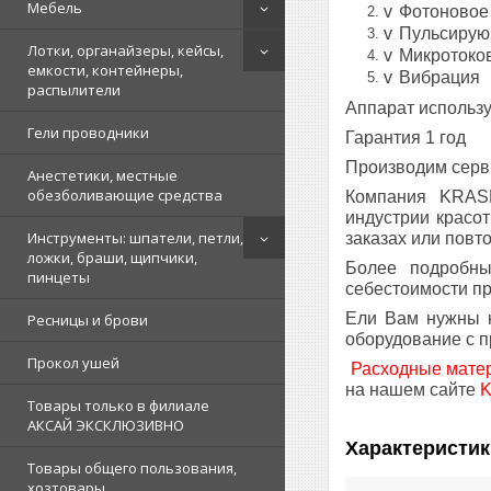
Мебель
v
Фотоновое
v
Пульсирую
Лотки, органайзеры, кейсы,
v
Микротоко
емкости, контейнеры,
v
Вибрация
распылители
Аппарат использу
Гели проводники
Гарантия 1 год
Производим серв
Анестетики, местные
обезболивающие средства
Компания KRASN
индустрии красо
Инструменты: шпатели, петли,
заказах или повт
ложки, браши, щипчики,
Более подробны
пинцеты
себестоимости п
Ели Вам нужны к
Ресницы и брови
оборудование с п
Прокол ушей
Расходные мате
на нашем сайте
Товары только в филиале
АКСАЙ ЭКСКЛЮЗИВНО
Характеристик
Товары общего пользования,
хозтовары