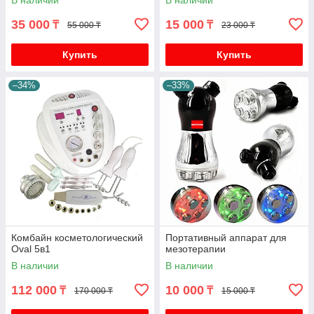
В наличии
В наличии
35 000
15 000
₸
₸
55 000 ₸
23 000 ₸
Купить
Купить
–34%
–33%
Комбайн косметологический
Портативный аппарат для
Oval 5в1
мезотерапии
В наличии
В наличии
112 000
10 000
₸
₸
170 000 ₸
15 000 ₸