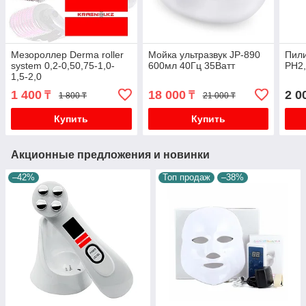
Мезороллер Derma roller
Мойка ультразвук JP-890
Пили
system 0,2-0,50,75-1,0-
600мл 40Гц 35Ватт
PH2
1,5-2,0
1 400
18 000
2 0
₸
₸
1 800 ₸
21 000 ₸
Купить
Купить
Акционные предложения и новинки
–42%
Топ продаж
–38%