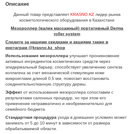
Описание
Данный товар представляет
KRASNO.KZ
лидер рынка
косметологического оборудования в Казахстане
Мезороллер (валик массажный) портативный Derma
roller system
Следите за нашими скидками и акциями также в
инстаграм @krasno.kz_shop
Использование мезороллера
улучшает проникновение
активных ингредиентов косметических средств через
эпидермальный барьер, способствует увеличению синтеза
коллагена за счет механической стимуляции кожи
микроиглами длиной 0,5 мм, помогает восстановить
соединительнотканную структуру дермы.
Эффект
от использования мезороллера сопоставим с
результатами салонных процедур, но при этом его
применение нетравматично и необременительно для
семейного бюджета.
Стандартная процедура
ухода в домашних условиях может
занимать от 5 до 10 минут в зависимости от размера
обрабатываемой области.