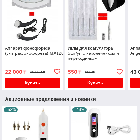
Аппарат фонофореза
Иглы для коагулятора
Аппа
(ультрафонофореза) МХ128
5шт/уп с наконечником и
Ange
переходником
22 000
550
43 
₸
₸
30 000 ₸
900 ₸
Купить
Купить
Акционные предложения и новинки
–52%
–48%