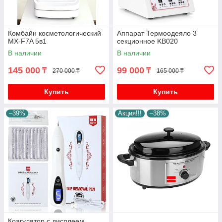
Комбайн косметологический
Аппарат Термоодеяло 3
MX-F7A 5в1
секционное KB020
В наличии
В наличии
145 000
99 000
₸
₸
270 000 ₸
165 000 ₸
Купить
Купить
–39%
Акция!!!
–38%
Коагулятор с дисплеем