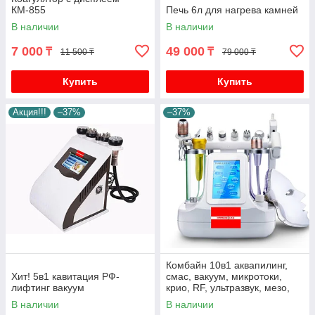
КМ-855
Печь 6л для нагрева камней
В наличии
В наличии
7 000
49 000
₸
₸
11 500 ₸
79 000 ₸
Купить
Купить
Акция!!!
–37%
–37%
Комбайн 10в1 аквапилинг,
Хит! 5в1 кавитация РФ-
смас, вакуум, микротоки,
лифтинг вакуум
крио, RF, ультразвук, мезо,
led маска
В наличии
В наличии