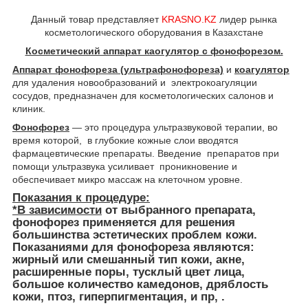
Данный товар представляет
KRASNO.KZ
лидер рынка
косметологического оборудования в Казахстане
Косметический аппарат каогулятор с фонофорезом.
Аппарат фонофореза (ультрафонофореза)
и
коагулятор
для удаления новообразований и электрокоагуляции
сосудов, предназначен для косметологических салонов и
клиник.
Фонофорез
― это процедура ультразвуковой терапии, во
время которой, в глубокие кожные слои вводятся
фармацевтические препараты. Введение препаратов при
помощи ультразвука усиливает проникновение и
обеспечивает микро массаж на клеточном уровне.
Показания к процедуре:
*В зависимости
от выбранного препарата,
фонофорез применяется для решения
большинства эстетических проблем кожи.
Показаниями для фонофореза являются:
жирный или смешанный тип кожи, акне,
расширенные поры, тусклый цвет лица,
большое количество камедонов, дряблость
кожи, птоз, гиперпигментация, и пр, .