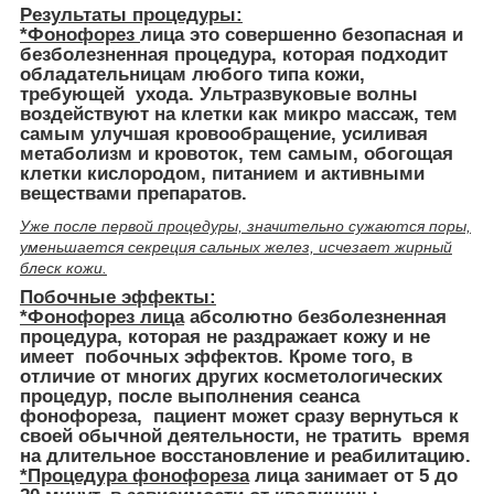
Результаты процедуры:
*Фонофорез
лица это совершенно безопасная и
безболезненная процедура, которая подходит
обладательницам любого типа кожи,
требующей ухода. Ультразвуковые волны
воздействуют на клетки как микро массаж, тем
самым улучшая кровообращение, усиливая
метаболизм и кровоток, тем самым, обогощая
клетки кислородом, питанием и активными
веществами препаратов.
Уже после первой процедуры, значительно сужаются поры,
уменьшается секреция сальных желез, исчезает жирный
блеск кожи.
Побочные эффекты:
*Фонофорез лица
абсолютно безболезненная
процедура, которая не раздражает кожу и не
имеет побочных эффектов. Кроме того, в
отличие от многих других косметологических
процедур, после выполнения сеанса
фонофореза, пациент может сразу вернуться к
своей обычной деятельности, не тратить время
на длительное восстановление и реабилитацию.
*Процедура фонофореза
лица занимает от 5 до