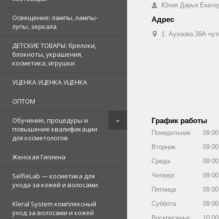
Юлия Дарья Екате
Освещение: лампы, лампы-
лупы, зеркала
1. Ауэзова 39А чуть 
ДЕТСКИЕ ТОВАРЫ: брелоки,
блокноты, украшения,
косметика, игрушки
УЦЕНКА УЦЕНКА УЦЕНКА
ОПТОМ
Обучение, процедуры и
График работы
повышение квалификации
Понедельник
09:00
для косметологов
Вторник
09:00
Женская Гигиена
Среда
09:00
Четверг
09:00
SelfieLab — косметика для
ухода за кожей и волосами.
Пятница
09:00
Kleral System комплексный
Суббота
09:00
уход за волосами и кожей
Воскресенье
10:00