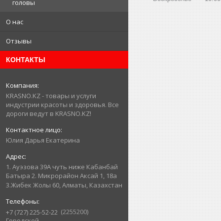
головы
О нас
Отзывы
КОНТАКТЫ
KRASNO.KZ - товары и услуги
индустрии красоты и здоровья. Все
дороги ведут в KRASNO.KZ!
Юлия Дарья Екатерина
1. Ауэзова 39А чуть ниже Кабанбай
Батыра ㅤㅤㅤㅤㅤㅤㅤㅤㅤㅤㅤㅤㅤㅤ2. ​Микрорайон Аксай 1, 18а
3.Жибек Жолы 60, Алматы, Казахстан
2255200
+7 (727) 225-52-22
Городской