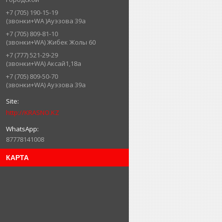
+7 (705) 190-15-19
(звонки+WA )Ауэзова 39а
+7 (705) 809-81-10
(звонки+WA) Жибек Жолы 60
+7 (777) 521-29-29
(звонки+WA) Аксай1,18а
+7 (705) 809-50-70
(звонки+WA) Ауэзова 39а
http://KRASNO.KZ
87778141008
КАРТА