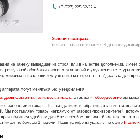
+7 (727) 225-52-22
возврат товара в течение 14 дней
по догово
тации
на замену вышедшей из строя, или в качестве дополнения. Имеет
льтразвуковой обработки жировых отложений и улучшения текстуры кожи
ию жировых накоплений и улучшению контуров тела. Идеальна для про
д аппарата могут меняться без уведомления.
ы
,
дезинфектанты, гели, воск и масла
а так же и
оборудование
вы может
ие технологии и товары, Вы всегда можете обратиться к нам в компани
ой.
Мы поставляем товары напрямую от заводов-производителей, потому
 производиться удобным для Вас способом: наличный платёж, оплата на
занимает не больше 1 недели.
Наши телефоны указаны на сайте
krasno.k
и