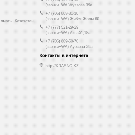
(звонки+WA )Ауэзова 39а
+7 (705) 809-81-10
(звонки+WA) Жибек Жолы 60
0, Алматы, Казахстан
+7 (777) 521-29-29
(звонки+WA) Аксай1,18а
+7 (705) 809-50-70
(звонки+WA) Ауэзова 39а
http://KRASNO.KZ