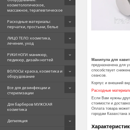
косметологическое,
массажное, терапевтическое
Расходные материалы:
перчатки, простыни, белье
ЛИЦО ТЕЛО: косметика,
лечение, уход
РУКИ НОГИ: маникюр,
педикюр, дизайн ногтей
Манипула для кави
предназначена для у
способствует снижен
ВОЛОСЫ: краска, косметика и
сеансов.
оборудование
Корпус и внешний ви
Все для дезинфекции и
Расходные материал
стерилизации
Если Вам нужны друг
стоимости и доставк
Для барберов МУЖСКАЯ
Оплата товара может
косметика
городам Казахстана 
Депиляция
Характеристик