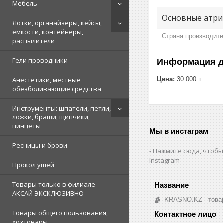
Мебель
Основные атри
Лотки, органайзеры, кейсы,
емкости, контейнеры,
Страна производит
распылители
Гели проводники
Информация д
Цена:
30 000 ₸
Анестетики, местные
обезболивающие средства
Инструменты: шпатели, петли,
ложки, браши, щипчики,
пинцеты
Мы в инстаграм
Ресницы и брови
Нажмите сюда, чтобы
Instagram
Прокол ушей
Товары только в филиале
АКСАЙ ЭКСКЛЮЗИВНО
KRASNO.KZ - товар
Товары общего пользования,
хозтовары