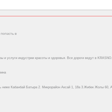
 попасть в
ы и услуги индустрии красоты и здоровья. Все дороги ведут в KRASNO
рина
ниже Кабанбай Батыра ㅤㅤㅤㅤㅤㅤㅤㅤㅤㅤㅤㅤㅤㅤ2. ​Микрорайон Аксай 1, 18а 3.Жибек Жолы 6