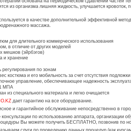
отерапии основана на периодическом сдавлении частей тела
тся из организма лишняя жидкость, улучшается кровоток, 
пользуется в качестве дополнительной эффективной методи
фодренажного массажа.
тюм для длительного коммерческого использования
м, в отличие от других моделей
х мешков (эйрбэгов)
а и хранение
 регулирования по зонам
ес костюма и его мобильность за счет отсутствия подложки
почное управление, обеспечивающее надежность эксплуата
,1 МПА
ан из специального материала и легко очищается
O.KZ
дает гарантию на все оборудование.
сное и гарантийное обслуживание непосредственно в гор
консультации по использованию аппарата, организации об
роцедуры Вы можете получить БЕСПЛАТНО, позвонив по 
казываем слуги по проведению данных процедур (как курса