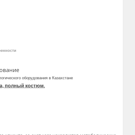
ренности
дование
огического оборудования в Казахстане
а, полный костюм.