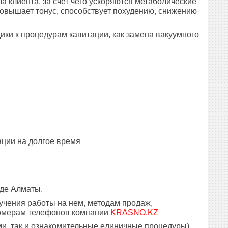
 клиента, за счет чего ускоряются метаболические
повышает тонус, способствует похудению, снижению
ки к процедурам кавитации, как замена вакуумного
ции на долгое время
оде Алматы.
учения работы на нем, методам продаж,
номерам телефонов компании
KRASNO.KZ
ми, так и ознакомительные единичные процедуры).