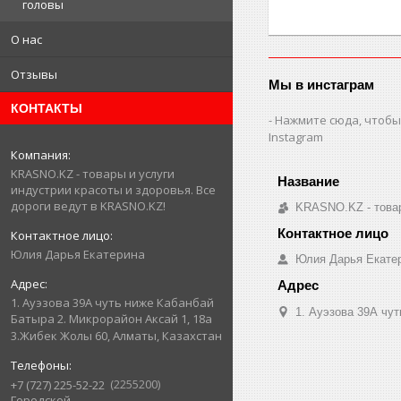
головы
О нас
Отзывы
Мы в инстаграм
КОНТАКТЫ
Нажмите сюда, чтобы
Instagram
KRASNO.KZ - товары и услуги
индустрии красоты и здоровья. Все
дороги ведут в KRASNO.KZ!
KRASNO.KZ - товар
Юлия Дарья Екатерина
Юлия Дарья Екате
1. Ауэзова 39А чуть ниже Кабанбай
1. Ауэзова 39А чуть 
Батыра ㅤㅤㅤㅤㅤㅤㅤㅤㅤㅤㅤㅤㅤㅤ2. ​Микрорайон Аксай 1, 18а
3.Жибек Жолы 60, Алматы, Казахстан
2255200
+7 (727) 225-52-22
Городской