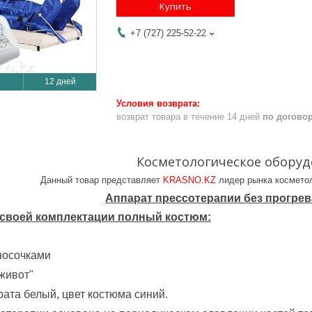
Купить
+7 (727) 225-52-22
12 дней
возврат товара в течение 14 дней
по догово
Косметологическое обору
Данный товар представляет
KRASNO.KZ
лидер рынка косметол
Аппарат прессотерапии без прогрев
 своей комплектации полный костюм:
 носочками
живот"
рата белый, цвет костюма синий.