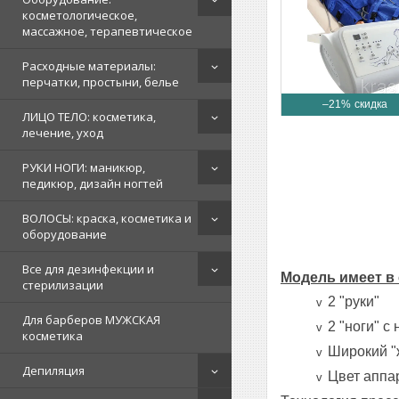
косметологическое,
массажное, терапевтическое
Расходные материалы:
перчатки, простыни, белье
–21%
ЛИЦО ТЕЛО: косметика,
лечение, уход
РУКИ НОГИ: маникюр,
педикюр, дизайн ногтей
ВОЛОСЫ: краска, косметика и
оборудование
Все для дезинфекции и
Модель имеет в
стерилизации
2 "руки"
v
Для барберов МУЖСКАЯ
2 "ноги" с
v
косметика
Широкий "
v
Депиляция
Цвет аппа
v