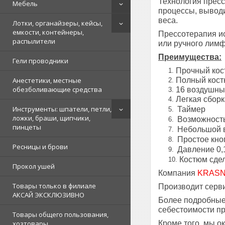
Технология пресс
Мебель
процессы, выводи
веса.
Лотки, органайзеры, кейсы,
емкости, контейнеры,
Прессотерапия ис
распылители
или ручного лим
Преимущества:
Гели проводники
Прочный кос
Полный костю
Анестетики, местные
обезболивающие средства
16 воздушны
Легкая сборк
Инструменты: шпатели, петли,
Таймер
ложки, браши, щипчики,
Возможность
пинцеты
Небольшой в
Простое кно
Ресницы и брови
Давление 0
Костюм сдел
Прокол ушей
Компания
KRASN
Товары только в филиале
Производит серви
АКСАЙ ЭКСКЛЮЗИВНО
Более подробные 
себестоимости п
Товары общего пользования,
Кроме того, мы о
хозтовары