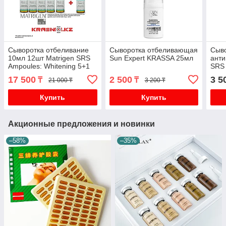
Сыворотка отбеливание
Сыворотка отбеливающая
Сыв
10мл 12шт Matrigen SRS
Sun Expert KRASSA 25мл
анти
Ampoules: Whitening 5+1
SRS 
БЕСПЛАТНО!
10м
17 500
2 500
3 5
₸
₸
21 000 ₸
3 200 ₸
Купить
Купить
Акционные предложения и новинки
–58%
–35%