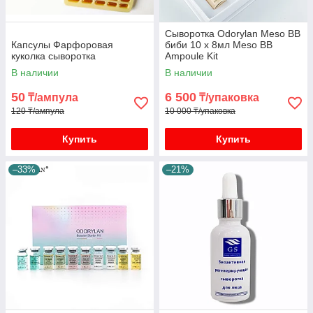
Сыворотка Odorylan Meso BB
Капсулы Фарфоровая
биби 10 х 8мл Meso BB
куколка сыворотка
Ampoule Kit
В наличии
В наличии
50
6 500
₸/ампула
₸/упаковка
120 ₸/ампула
10 000 ₸/упаковка
Купить
Купить
–33%
–21%