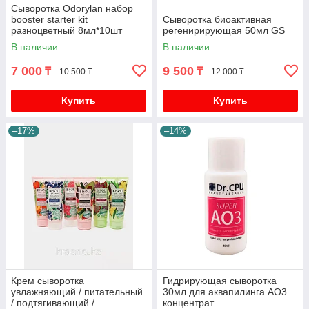
Сыворотка Odorylan набор
booster starter kit
Сыворотка биоактивная
разноцветный 8мл*10шт
регенирирующая 50мл GS
В наличии
В наличии
7 000
9 500
₸
₸
10 500 ₸
12 000 ₸
Купить
Купить
–17%
–14%
Крем сыворотка
Гидрирующая сыворотка
увлажняющий / питательный
30мл для аквапилинга AO3
/ подтягивающий /
концентрат