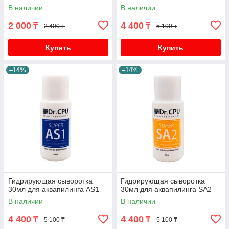
натуральный 200мл BISOU в
В наличии
В наличии
ассортименте
2 000
4 400
₸
₸
2 400 ₸
5 100 ₸
Купить
Купить
–14%
–14%
Гидрирующая сыворотка
Гидрирующая сыворотка
30мл для аквапилинга AS1
30мл для аквапилинга SA2
В наличии
В наличии
4 400
4 400
₸
₸
5 100 ₸
5 100 ₸