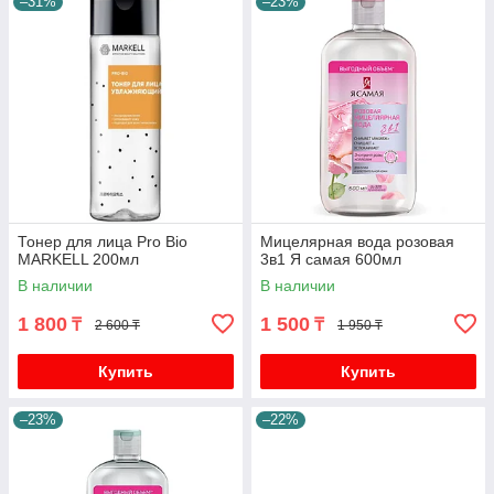
–31%
–23%
Тонер для лица Pro Bio
Мицелярная вода розовая
MARKELL 200мл
3в1 Я самая 600мл
В наличии
В наличии
1 800
1 500
₸
₸
2 600 ₸
1 950 ₸
Купить
Купить
–23%
–22%