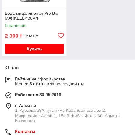
Вода мицеллярная Pro Bio
MARKELL 430мл
В наличии
2 300
₸
2 650 ₸
Купить
О нас
Рейтинг не сформирован
Менее 5 отзывов за последний год
Работает с 30.05.2016
г. Алматы
1. Ауэзова 39А чуть ниже Кабанбай Батыра ㅤㅤㅤㅤㅤㅤㅤㅤㅤㅤㅤㅤㅤㅤ2. ​
Микрорайон Аксай 1, 18а 3.Жибек Жолы 60, Алматы,
Казахстан
Контакты