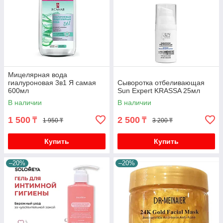
Мицелярная вода
гиалуроновая 3в1 Я самая
Сыворотка отбеливающая
600мл
Sun Expert KRASSA 25мл
В наличии
В наличии
1 500
2 500
₸
₸
1 950 ₸
3 200 ₸
Купить
Купить
–20%
–20%