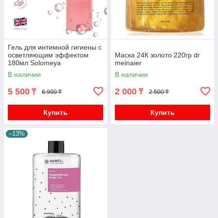
Гель для интимной гигиены с
осветляющим эффектом
Маска 24К золото 220гр dr
180мл Solomeya
meinaier
В наличии
В наличии
5 500
2 000
₸
₸
6 900 ₸
2 500 ₸
Купить
Купить
–13%