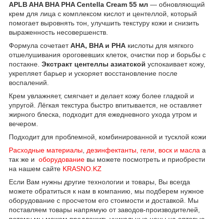
APLB AHA BHA PHA Centella Cream 55 мл
— обновляющий
крем для лица с комплексом кислот и центеллой, который
помогает выровнять тон, улучшить текстуру кожи и снизить
выраженность несовершенств.
Формула сочетает
AHA, BHA и PHA
кислоты для мягкого
отшелушивания ороговевших клеток, очистки пор и борьбы с
постакне.
Экстракт центеллы азиатской
успокаивает кожу,
укрепляет барьер и ускоряет восстановление после
воспалений.
Крем увлажняет, смягчает и делает кожу более гладкой и
упругой. Лёгкая текстура быстро впитывается, не оставляет
жирного блеска, подходит для ежедневного ухода утром и
вечером.
Подходит для проблемной, комбинированной и тусклой кожи
Расходные материалы
,
дезинфектанты, гели, воск и масла
а
так же и
оборудование
вы можете посмотреть и приобрести
на нашем сайте
KRASNO.KZ
Если Вам нужны другие технологии и товары, Вы всегда
можете обратиться к нам в компанию, мы подберем нужное
оборудование с просчетом его стоимости и доставкой. Мы
поставляем товары напрямую от заводов-производителей,
потому мы можем предложить уникальные цены на оптовые