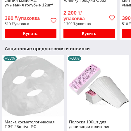
снятия макияжа,
конняку Грецкий Орех
снят
умывания голубые 12шт/
умы
уп
12шт
2 200
₸/
390
390
₸/упаковка
упаковка
510 ₸/упаковка
2 700 ₸/упаковка
510 ₸
Купить
Купить
Акционные предложения и новинки
–33%
–33%
Маска косметологическая
Полоски 100шт для
ПЭТ 25шт/уп РФ
депиляции флизелин