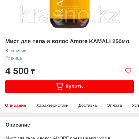
Мист для тела и волос Amore KAMALI 250мл
В наличии
Розница
4 500
₸
Купить
Описание
Характеристики
Доставка
Оплата
Усл
Описание
Мист для тела и волос AMORE превращают уход в