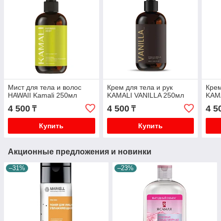
Мист для тела и волос
Крем для тела и рук
Крем
HAWAII Kamali 250мл
KAMALI VANILLA 250мл
KAM
4 500
4 500
4 5
₸
₸
Купить
Купить
Акционные предложения и новинки
–31%
–23%