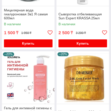
Мицелярная вода
гиалуроновая 3в1 Я самая
Сыворотка отбеливающая
600мл
Sun Expert KRASSA 25мл
В наличии
В наличии
1 500
2 500
₸
₸
1 950 ₸
3 200 ₸
Купить
Купить
–20%
–20%
Гель для интимной гигиены с