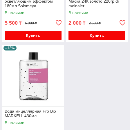
осветляющим эффектом
Маска 24К золото 220гр dr
180мл Solomeya
meinaier
В наличии
В наличии
5 500
2 000
₸
₸
6 900 ₸
2 500 ₸
Купить
Купить
–13%
Вода мицеллярная Pro Bio
MARKELL 430мл
В наличии