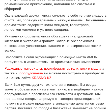
романтическое приключение, наполняя вас счастьем и
эйфорией.
Окутывающий аромат миста сочетает в себе теплую сладость
фисташек, соленую карамель и нежную ваниль. Насыщенный
аромат также содержит нотки миндаля, гелиотропа,
лепестков жасмина и уютного сандала.
Уникальная формула миста обогащена гиалуроновой
кислотой и экстрактом граната, которые обеспечивают
интенсивное увлажнение, питание и тонизирование кожи и
волос.
Влюбляйте в себя окружающих с помощью миста AMORE,
погружаясь в исключительные ароматические композиции.
Расходные материалы
,
дезинфектанты, гели, воск и масла
а
так же и
оборудование
вы можете посмотреть и приобрести
на нашем сайте
KRASNO.KZ
Если Вам нужны другие технологии и товары, Вы всегда
можете обратиться к нам в компанию, мы подберем нужное
оборудование с просчетом его стоимости и доставкой. Мы
поставляем товары напрямую от заводов-производителей,
потому мы можем предложить уникальные цены на оптовые
партии. Доставка по городам Казахстана занимает не больше