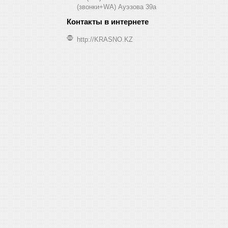
(звонки+WA) Ауэзова 39а
http://KRASNO.KZ