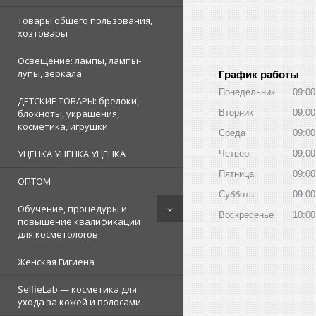
Товары общего пользования,
хозтовары
Освещение: лампы, лампы-
лупы, зеркала
График работы
Понедельник
09:00
ДЕТСКИЕ ТОВАРЫ: брелоки,
Вторник
09:00
блокноты, украшения,
косметика, игрушки
Среда
09:00
УЦЕНКА УЦЕНКА УЦЕНКА
Четверг
09:00
Пятница
09:00
ОПТОМ
Суббота
09:00
Обучение, процедуры и
Воскресенье
10:00
повышение квалификации
для косметологов
Женская Гигиена
SelfieLab — косметика для
ухода за кожей и волосами.