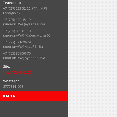
2255200
+7 (727) 225-52-22
Городской
+7 (705) 190-15-19
(звонки+WA )Ауэзова 39а
+7 (705) 809-81-10
(звонки+WA) Жибек Жолы 60
+7 (777) 521-29-29
(звонки+WA) Аксай1,18а
+7 (705) 809-50-70
(звонки+WA) Ауэзова 39а
http://KRASNO.KZ
87778141008
КАРТА