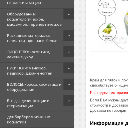
ПОДАРКИ и АКЦИИ
Оборудование:
косметологическое,
массажное, терапевтическое
Расходные материалы:
перчатки, простыни, белье
ЛИЦО ТЕЛО: косметика,
лечение, уход
РУКИ НОГИ: маникюр,
педикюр, дизайн ногтей
Крем для пяток и ло
ВОЛОСЫ: краска, косметика и
способствует очищен
оборудование
Расходные материал
Если Вам нужны друг
Все для дезинфекции и
стоимости и доставк
стерилизации
Доставка по городам
Для барберов МУЖСКАЯ
косметика
Информация д