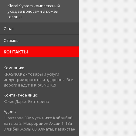
Kleral System комплексный
уход за волосами и кожей
головы
О нас
Отзывы
КОНТАКТЫ
KRASNO.KZ - товары и услуги
индустрии красоты и здоровья. Все
дороги ведут в KRASNO.KZ!
Юлия Дарья Екатерина
1. Ауэзова 39А чуть ниже Кабанбай
Батыра ㅤㅤㅤㅤㅤㅤㅤㅤㅤㅤㅤㅤㅤㅤ2. ​Микрорайон Аксай 1, 18а
3.Жибек Жолы 60, Алматы, Казахстан