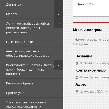
Депиляция
Цена:
3 200 ₸
Мебель
Лотки, органайзеры, кейсы,
емкости, контейнеры,
Мы в инстаграм
распылители
Нажмите сюда, чтобы
Гели проводники
Instagram
Анестетики, местные
обезболивающие средства
KRASNO.KZ - товар
Инструменты: шпатели, петли,
ложки, браши, щипчики,
пинцеты
Юлия Дарья Екате
Ресницы и брови
1. Ауэзова 39А чуть 
Прокол ушей
Товары только в филиале
АКСАЙ ЭКСКЛЮЗИВНО