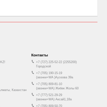
.KZ!
+7 (727) 225-52-22
2255200
Городской
+7 (705) 190-15-19
(звонки+WA )Ауэзова 39а
+7 (705) 809-81-10
(звонки+WA) Жибек Жолы 60
0, Алматы, Казахстан
+7 (777) 521-29-29
(звонки+WA) Аксай1,18а
+7 (705) 809-50-70