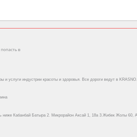
 попасть в
ы и услуги индустрии красоты и здоровья. Все дороги ведут в KRASNO
рина
ниже Кабанбай Батыра ㅤㅤㅤㅤㅤㅤㅤㅤㅤㅤㅤㅤㅤㅤ2. ​Микрорайон Аксай 1, 18а 3.Жибек Жолы 6