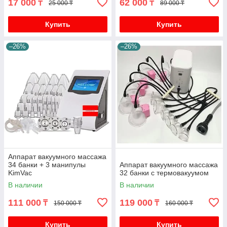
17 000
62 000
₸
₸
25 000 ₸
89 000 ₸
Купить
Купить
–26%
–26%
Аппарат вакуумного массажа
34 банки + 3 манипулы
Аппарат вакуумного массажа
KimVac
32 банки с термовакуумом
В наличии
В наличии
111 000
119 000
₸
₸
150 000 ₸
160 000 ₸
Купить
Купить