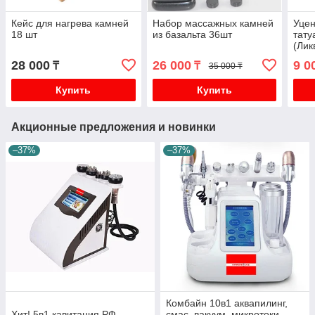
Кейс для нагрева камней
Набор массажных камней
Уцен
18 шт
из базальта 36шт
тату
(Лик
28 000
26 000
9 0
₸
₸
35 000 ₸
Купить
Купить
Акционные предложения и новинки
–37%
–37%
Комбайн 10в1 аквапилинг,
Хит! 5в1 кавитация РФ-
смас, вакуум, микротоки,