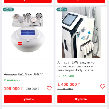
–20%
–10%
Аппарат LPG вакуумно-
роликового массажа и
кавитации Body Shape
Аппарат 6в1 Glou JF677
В наличии
В наличии
1 400 000
₸
199 000
₸
250 000 ₸
1 550 000 ₸
Купить
Купить