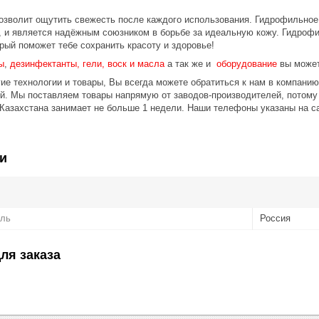
озволит ощутить свежесть после каждого использования. Гидрофильное
, и является надёжным союзником в борьбе за идеальную кожу. Гидроф
рый поможет тебе сохранить красоту и здоровье!
ы
,
дезинфектанты, гели, воск и масла
а так же и
оборудование
вы может
ие технологии и товары, Вы всегда можете обратиться к нам в компани
ой. Мы поставляем товары напрямую от заводов-производителей, потом
 Казахстана занимает не больше 1 недели. Наши телефоны указаны на с
и
ель
Россия
ля заказа