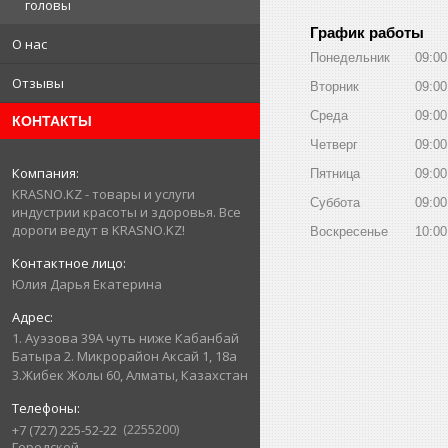
головы
График работы
О нас
Понедельник
09:00
Отзывы
Вторник
09:00
Среда
09:00
КОНТАКТЫ
Четверг
09:00
Пятница
09:00
KRASNO.KZ - товары и услуги
Суббота
09:00
индустрии красоты и здоровья. Все
дороги ведут в KRASNO.KZ!
Воскресенье
10:00
Юлия Дарья Екатерина
1. Ауэзова 39А чуть ниже Кабанбай
Батыра ㅤㅤㅤㅤㅤㅤㅤㅤㅤㅤㅤㅤㅤㅤ2. ​Микрорайон Аксай 1, 18а
3.Жибек Жолы 60, Алматы, Казахстан
2255200
+7 (727) 225-52-22
Городской