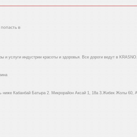
 попасть в
ы и услуги индустрии красоты и здоровья. Все дороги ведут в KRASNO
рина
ниже Кабанбай Батыра ㅤㅤㅤㅤㅤㅤㅤㅤㅤㅤㅤㅤㅤㅤ2. ​Микрорайон Аксай 1, 18а 3.Жибек Жолы 6