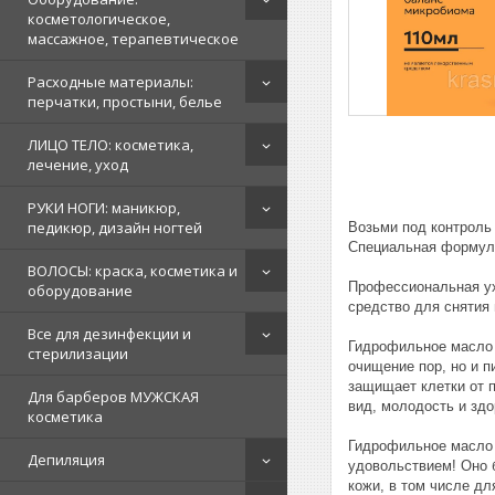
косметологическое,
массажное, терапевтическое
Расходные материалы:
перчатки, простыни, белье
ЛИЦО ТЕЛО: косметика,
лечение, уход
РУКИ НОГИ: маникюр,
педикюр, дизайн ногтей
Возьми под контроль 
Специальная формула
ВОЛОСЫ: краска, косметика и
Профессиональная ух
оборудование
средство для снятия 
Все для дезинфекции и
Гидрофильное масло 
стерилизации
очищение пор, но и 
защищает клетки от 
Для барберов МУЖСКАЯ
вид, молодость и здо
косметика
Гидрофильное масло 
Депиляция
удовольствием! Оно б
кожи, в том числе дл