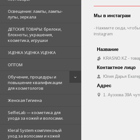
Освещение: лампы, лампы-
Мы в инстаграм
лупы, зеркала
Нажмите сюда, чтобы
ДЕТСКИЕ ТОВАРЫ: брелоки,
Instagram
блокноты, украшения,
косметика, игрушки
УЦЕНКА УЦЕНКА УЦЕНКА
KRASNO.KZ - товар
ОПТОМ
Юлия Дарья Екате
Обучение, процедуры и
повышение квалификации
для косметологов
1. Ауэзова 39А чуть 
Женская Гигиена
SelfieLab — косметика для
ухода за кожей и волосами.
Kleral System комплексный
уход за волосами и кожей