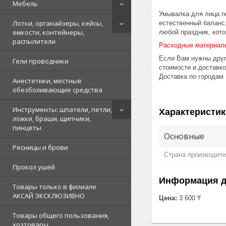
Мебель
Умывалка для лица п
Лотки, органайзеры, кейсы,
естественный баланс
емкости, контейнеры,
любой праздник, кото
распылители
Расходные материал
Если Вам нужны друг
Гели проводники
стоимости и доставк
Доставка по городам
Анестетики, местные
обезболивающие средства
Инструменты: шпатели, петли,
Характеристик
ложки, браши, щипчики,
пинцеты
Основные
Ресницы и брови
Страна производит
Прокол ушей
Информация д
Товары только в филиале
АКСАЙ ЭКСКЛЮЗИВНО
Цена:
3 600 ₸
Товары общего пользования,
хозтовары