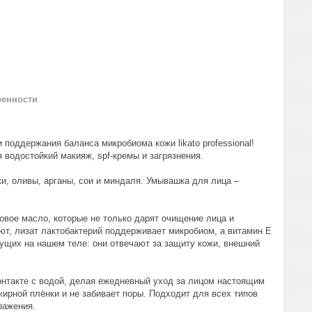
ренности
поддержания баланса микробиома кожи likato professional!
водостойкий макияж, spf-кремы и загрязнения.
, оливы, арганы, сои и миндаля. Умывашка для лица –
овое масло, которые не только дарят очищение лица и
ют, лизат лактобактерий поддерживает микробиом, а витамин Е
ущих на нашем теле: они отвечают за защиту кожи, внешний
нтакте с водой, делая ежедневный уход за лицом настоящим
жирной плёнки и не забивает поры. Подходит для всех типов
ражения.