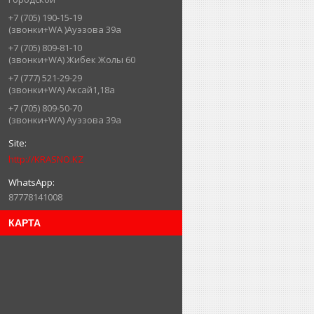
+7 (705) 190-15-19
(звонки+WA )Ауэзова 39а
+7 (705) 809-81-10
(звонки+WA) Жибек Жолы 60
+7 (777) 521-29-29
(звонки+WA) Аксай1,18а
+7 (705) 809-50-70
(звонки+WA) Ауэзова 39а
http://KRASNO.KZ
87778141008
КАРТА