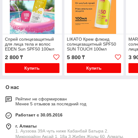
Спрей солнцезащитный
LIKATO Крем флюид
MAR
для лица тела и волос
солнцезащитный SPF50
сол
EDEN Sun SPF50 100мл
SUN TOUCH 100мл
лица
spf5
2 800
5 800
3 9
₸
₸
Купить
Купить
О нас
Рейтинг не сформирован
Менее 5 отзывов за последний год
Работает с 30.05.2016
г. Алматы
1. Ауэзова 39А чуть ниже Кабанбай Батыра ㅤㅤㅤㅤㅤㅤㅤㅤㅤㅤㅤㅤㅤㅤ2. ​
Микрорайон Аксай 1, 18а 3.Жибек Жолы 60, Алматы,