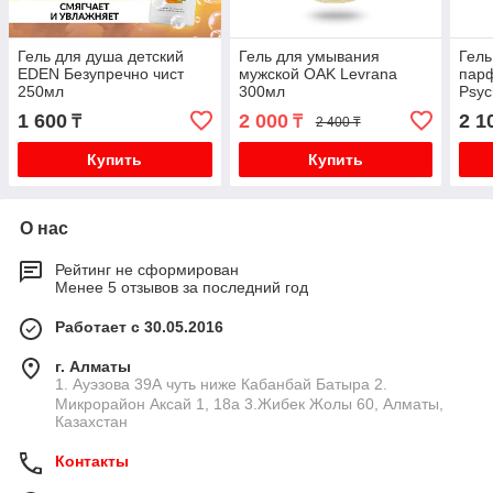
Гель для душа детский
Гель для умывания
Гель
EDEN Безупречно чист
мужской OAK Levrana
пар
250мл
300мл
Psy
300
1 600
2 000
2 1
₸
₸
2 400 ₸
Купить
Купить
О нас
Рейтинг не сформирован
Менее 5 отзывов за последний год
Работает с 30.05.2016
г. Алматы
1. Ауэзова 39А чуть ниже Кабанбай Батыра ㅤㅤㅤㅤㅤㅤㅤㅤㅤㅤㅤㅤㅤㅤ2. ​
Микрорайон Аксай 1, 18а 3.Жибек Жолы 60, Алматы,
Казахстан
Контакты