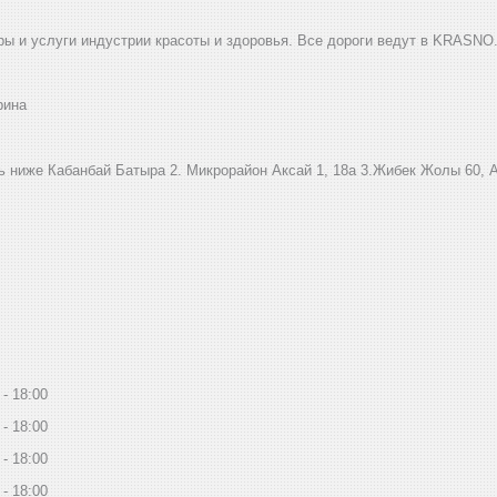
ы и услуги индустрии красоты и здоровья. Все дороги ведут в KRASNO
рина
ниже Кабанбай Батыра ㅤㅤㅤㅤㅤㅤㅤㅤㅤㅤㅤㅤㅤㅤ2. ​Микрорайон Аксай 1, 18а 3.Жибек Жолы 6
18:00
18:00
18:00
18:00