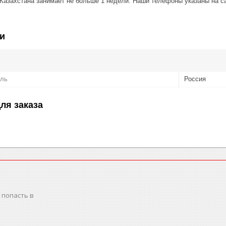
 Казахстана занимает не больше 1 недели. Наши телефоны указаны на с
и
ель
Россия
ля заказа
 попасть в