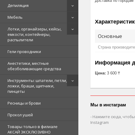
Доставка по городам
Депиляция
Мебель
Характеристик
Лотки, органайзеры, кейсы,
емкости, контейнеры,
Основные
распылители
Страна производит
Гели проводники
Информация д
Анестетики, местные
обезболивающие средства
Цена:
3 600 ₸
Инструменты: шпатели, петли,
ложки, браши, щипчики,
пинцеты
Ресницы и брови
Мы в инстаграм
Прокол ушей
Нажмите сюда, чтобы
Instagram
Товары только в филиале
АКСАЙ ЭКСКЛЮЗИВНО