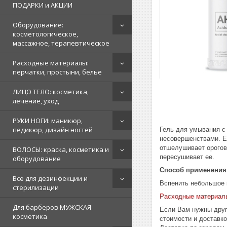
ПОДАРКИ и АКЦИИ
Оборудование:
косметологическое,
массажное, терапевтическое
Расходные материалы:
перчатки, простыни, белье
ЛИЦО ТЕЛО: косметика,
лечение, уход
РУКИ НОГИ: маникюр,
педикюр, дизайн ногтей
Гель для умывания с
несовершенствами. Е
отшелушивает орогове
ВОЛОСЫ: краска, косметика и
пересушивает ее.
оборудование
Способ применения
Все для дезинфекции и
Вспенить небольшое 
стерилизации
Расходные материал
Для барберов МУЖСКАЯ
Если Вам нужны друг
косметика
стоимости и доставк