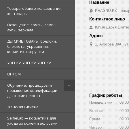
Товары общего пользования,
KRASNO.KZ - товар
хозтовары
Освещение: лампы, лампы-
Юлия Дарья Екате
лупы, зеркала
ДЕТСКИЕ ТОВАРЫ: брелоки,
1. Ауэзова 39А чуть 
блокноты, украшения,
косметика, игрушки
УЦЕНКА УЦЕНКА УЦЕНКА
ОПТОМ
Обучение, процедуры и
повышение квалификации
График работы
для косметологов
Понедельник
09:00
Женская Гигиена
Вторник
09:00
SelfieLab — косметика для
Среда
09:00
ухода за кожей и волосами.
Четверг
09:00