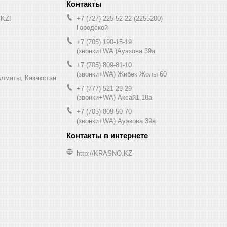
.KZ!
+7 (727) 225-52-22
2255200
Городской
+7 (705) 190-15-19
(звонки+WA )Ауэзова 39а
+7 (705) 809-81-10
(звонки+WA) Жибек Жолы 60
0, Алматы, Казахстан
+7 (777) 521-29-29
(звонки+WA) Аксай1,18а
+7 (705) 809-50-70
(звонки+WA) Ауэзова 39а
http://KRASNO.KZ