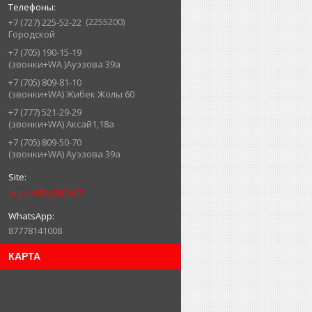
2255200
+7 (727) 225-52-22
Городской
+7 (705) 190-15-19
(звонки+WA )Ауэзова 39а
+7 (705) 809-81-10
(звонки+WA) Жибек Жолы 60
+7 (777) 521-29-29
(звонки+WA) Аксай1,18а
+7 (705) 809-50-70
(звонки+WA) Ауэзова 39а
http://KRASNO.KZ
87778141008
КАРТА