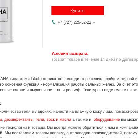
Купить
+7 (727) 225-52-22
возврат товара в течение 14 дней
по догово
 AHA-кислотами Likato деликатно подходит к решению проблем жирной 
го основная функция - нормализация работы сальных желез. За счет это
вшие клетки и выравнивает тон и рельеф. Текстура в виде геля с низк
:
количество геля в ладонях, нанести на влажную кожу лица, помассирова
ы
,
дезинфектанты, гели, воск и масла
а так же и
оборудование
вы может
ие технологии и товары, Вы всегда можете обратиться к нам в компани
ой. Мы поставляем товары напрямую от заводов-производителей, потом