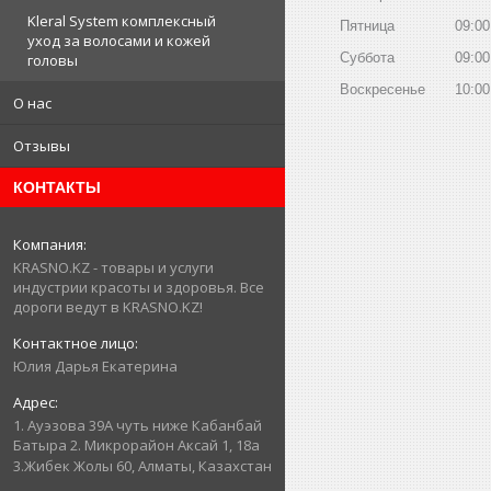
Kleral System комплексный
Пятница
09:00
уход за волосами и кожей
Суббота
09:00
головы
Воскресенье
10:00
О нас
Отзывы
КОНТАКТЫ
KRASNO.KZ - товары и услуги
индустрии красоты и здоровья. Все
дороги ведут в KRASNO.KZ!
Юлия Дарья Екатерина
1. Ауэзова 39А чуть ниже Кабанбай
Батыра ㅤㅤㅤㅤㅤㅤㅤㅤㅤㅤㅤㅤㅤㅤ2. ​Микрорайон Аксай 1, 18а
3.Жибек Жолы 60, Алматы, Казахстан