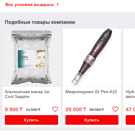
Все условия возврата
Подобные товары компании
Альгинатная маска 1кг
Микронидлинг Dr Pen A10
Hydr
Cool Sappire
авто
8 900
29 000
47 
₸
₸
11 500 ₸
38 000 ₸
Купить
Купить