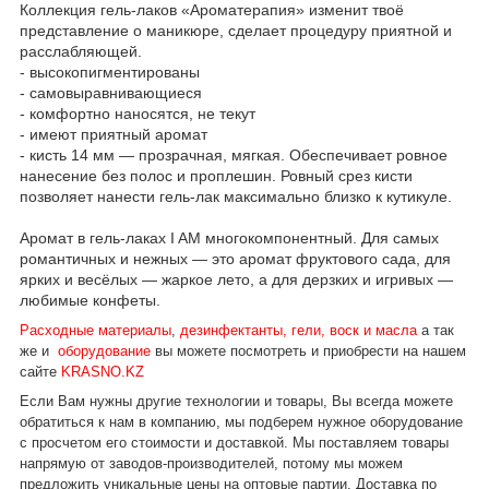
Коллекция гель-лаков «Ароматерапия» изменит твоё
представление о маникюре, сделает процедуру приятной и
расслабляющей.
- высокопигментированы
- самовыравнивающиеся
- комфортно наносятся, не текут
- имеют приятный аромат
- кисть 14 мм — прозрачная, мягкая. Обеспечивает ровное
нанесение без полос и проплешин. Ровный срез кисти
позволяет нанести гель-лак максимально близко к кутикуле.
Аромат в гель-лаках I AM многокомпонентный. Для самых
романтичных и нежных — это аромат фруктового сада, для
ярких и весёлых — жаркое лето, а для дерзких и игривых —
любимые конфеты.
Расходные материалы
,
дезинфектанты, гели, воск и масла
а так
же и
оборудование
вы можете посмотреть и приобрести на нашем
сайте
KRASNO.KZ
Если Вам нужны другие технологии и товары, Вы всегда можете
обратиться к нам в компанию, мы подберем нужное оборудование
с просчетом его стоимости и доставкой.
Мы поставляем товары
напрямую от заводов-производителей, потому мы можем
предложить уникальные цены на оптовые партии. Доставка по