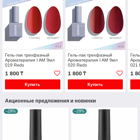
Гель-лак трехфазный
Гель-лак трехфазный
Гель
Ароматерапия I AM 9мл
Ароматерапия I AM 9мл
Аром
019 Reds
020 Reds
021 
1 800
1 800
1 8
₸
₸
Купить
Купить
Акционные предложения и новинки
–29%
–29%