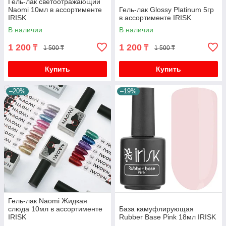
Гель-лак светоотражающий
Naomi 10мл в ассортименте
Гель-лак Glossy Platinum 5гр
IRISK
в ассортименте IRISK
В наличии
В наличии
1 200
1 200
₸
₸
1 500 ₸
1 500 ₸
Купить
Купить
–20%
–19%
Гель-лак Naomi Жидкая
слюда 10мл в ассортименте
База камуфлирующая
IRISK
Rubber Base Pink 18мл IRISK