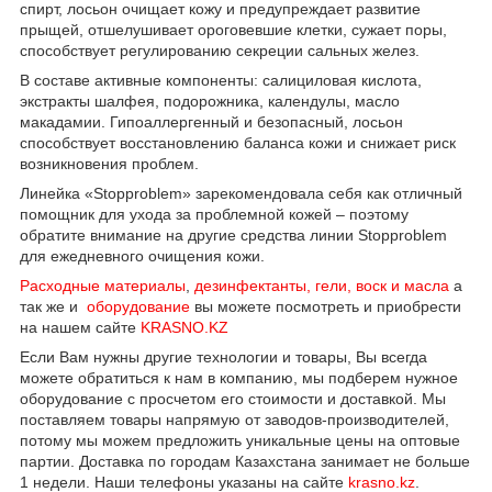
спирт, лосьон очищает кожу и предупреждает развитие
прыщей, отшелушивает ороговевшие клетки, сужает поры,
способствует регулированию секреции сальных желез.
В составе активные компоненты: салициловая кислота,
экстракты шалфея, подорожника, календулы, масло
макадамии. Гипоаллергенный и безопасный, лосьон
способствует восстановлению баланса кожи и снижает риск
возникновения проблем.
Линейка «Stopproblem» зарекомендовала себя как отличный
помощник для ухода за проблемной кожей – поэтому
обратите внимание на другие средства линии Stopproblem
для ежедневного очищения кожи.
Расходные материалы
,
дезинфектанты, гели, воск и масла
а
так же и
оборудование
вы можете посмотреть и приобрести
на нашем сайте
KRASNO.KZ
Если Вам нужны другие технологии и товары, Вы всегда
можете обратиться к нам в компанию, мы подберем нужное
оборудование с просчетом его стоимости и доставкой. Мы
поставляем товары напрямую от заводов-производителей,
потому мы можем предложить уникальные цены на оптовые
партии. Доставка по городам Казахстана занимает не больше
1 недели. Наши телефоны указаны на сайте
krasno.kz
.