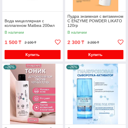
Пудра энзимная с витамином
Вода мицеллярная с
C ENZYME POWDER LIKATO
коллагеном Matbea 200мл
120гр
В наличии
В наличии
1 500
2 300
₸
₸
2 100 ₸
3 200 ₸
Купить
Купить
–26%
–26%