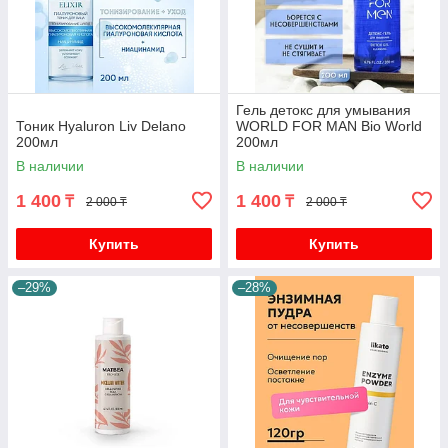
Гель детокс для умывания
Тоник Hyaluron Liv Delano
WORLD FOR MAN Bio World
200мл
200мл
В наличии
В наличии
1 400
1 400
₸
₸
2 000 ₸
2 000 ₸
Купить
Купить
–29%
–28%