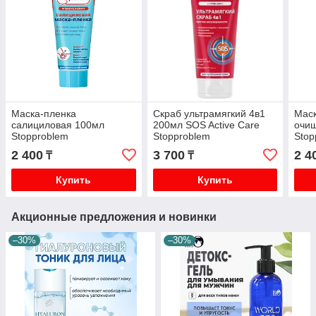
Маска-пленка
Скраб ультрамягкий 4в1
Маск
салициловая 100мл
200мл SOS Active Care
очи
Stopproblem
Stopproblem
Stop
2 400
3 700
2 4
₸
₸
Купить
Купить
Акционные предложения и новинки
–30%
–30%