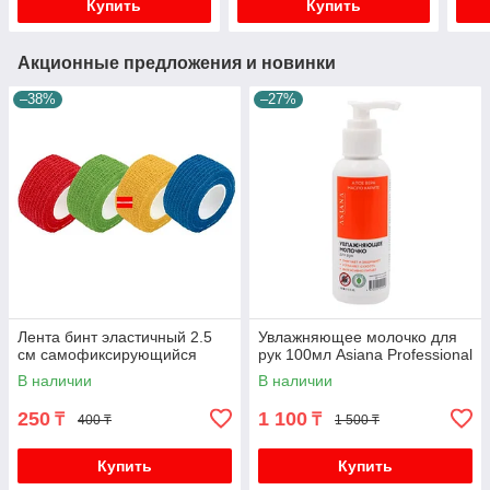
Купить
Купить
Акционные предложения и новинки
–38%
–27%
Лента бинт эластичный 2.5
Увлажняющее молочко для
см самофиксирующийся
рук 100мл Asiana Professional
В наличии
В наличии
250
1 100
₸
₸
400 ₸
1 500 ₸
Купить
Купить