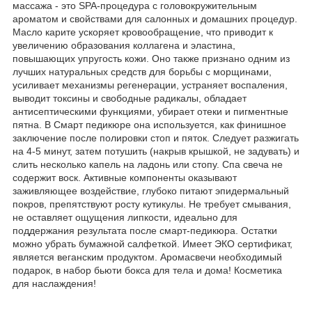
массажа - это SPA-процедура с головокружительным
ароматом и свойствами для салонных и домашних процедур.
Масло карите ускоряет кровообращение, что приводит к
увеличению образования коллагена и эластина,
повышающих упругость кожи. Оно также признано одним из
лучших натуральных средств для борьбы с морщинами,
усиливает механизмы регенерации, устраняет воспаления,
выводит токсины и свободные радикалы, обладает
антисептическими функциями, убирает отеки и пигментные
пятна. В Смарт педикюре она используется, как финишное
заключение после полировки стоп и пяток. Следует разжигать
на 4-5 минут, затем потушить (накрыв крышкой, не задувать) и
слить несколько капель на ладонь или стопу. Спа свеча не
содержит воск. Активные компоненты оказывают
заживляющее воздействие, глубоко питают эпидермальный
покров, препятствуют росту кутикулы. Не требует смывания,
не оставляет ощущения липкости, идеально для
поддержания результата после смарт-педикюра. Остатки
можно убрать бумажной салфеткой. Имеет ЭКО сертификат,
является веганским продуктом. Аромасвечи необходимый
подарок, в набор бьюти бокса для тела и дома! Косметика
для наслаждения!