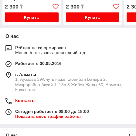
2 300
2 300
2 3
₸
₸
Купить
Купить
О нас
Рейтинг не сформирован
Менее 5 отзывов за последний год
Работает с 30.05.2016
г. Алматы
1. Ауэзова 39А чуть ниже Кабанбай Батыра ㅤㅤㅤㅤㅤㅤㅤㅤㅤㅤㅤㅤㅤㅤ2. ​
Микрорайон Аксай 1, 18а 3.Жибек Жолы 60, Алматы,
Казахстан
Контакты
Сегодня работает с 09:00 до 18:00
Показать весь график работы
О нас