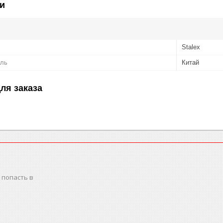
и
Stalex
ель
Китай
ля заказа
 попасть в