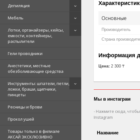
Характеристик
Депиляция
Основные
Мебель
Производитель
Лотки, органайзеры, кейсы,
емкости, контейнеры,
Страна производит
распылители
Гели проводники
Информация д
Анестетики, местные
Цена:
2 300 ₸
обезболивающие средства
Инструменты: шпатели, петли,
ложки, браши, щипчики,
пинцеты
Мы в инстаграм
Ресницы и брови
Нажмите сюда, чтобы
Instagram
Прокол ушей
Товары только в филиале
АКСАЙ ЭКСКЛЮЗИВНО