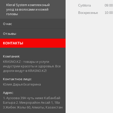
Kleral System комплексный
Суббота
09:00
уход за волосами и кожей
Воскресенье
10:00
головы
О нас
Отзывы
КОНТАКТЫ
KRASNO.KZ - товары и услуги
индустрии красоты и здоровья. Все
дороги ведут в KRASNO.KZ!
Юлия Дарья Екатерина
1. Ауэзова 39А чуть ниже Кабанбай
Батыра ㅤㅤㅤㅤㅤㅤㅤㅤㅤㅤㅤㅤㅤㅤ2. ​Микрорайон Аксай 1, 18а
3.Жибек Жолы 60, Алматы, Казахстан