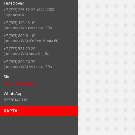
2255200
+7 (727) 225-52-22
Городской
+7 (705) 190-15-19
(звонки+WA )Ауэзова 39а
+7 (705) 809-81-10
(звонки+WA) Жибек Жолы 60
+7 (777) 521-29-29
(звонки+WA) Аксай1,18а
+7 (705) 809-50-70
(звонки+WA) Ауэзова 39а
http://KRASNO.KZ
87778141008
КАРТА