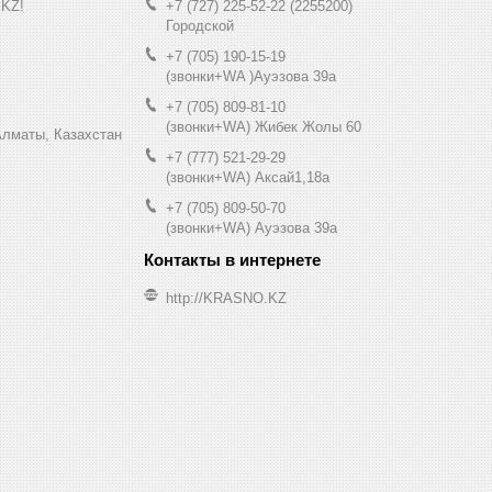
.KZ!
+7 (727) 225-52-22
2255200
Городской
+7 (705) 190-15-19
(звонки+WA )Ауэзова 39а
+7 (705) 809-81-10
(звонки+WA) Жибек Жолы 60
0, Алматы, Казахстан
+7 (777) 521-29-29
(звонки+WA) Аксай1,18а
+7 (705) 809-50-70
(звонки+WA) Ауэзова 39а
http://KRASNO.KZ