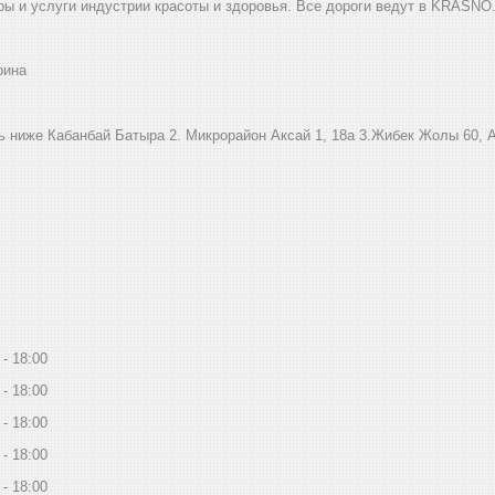
ы и услуги индустрии красоты и здоровья. Все дороги ведут в KRASNO
рина
ниже Кабанбай Батыра ㅤㅤㅤㅤㅤㅤㅤㅤㅤㅤㅤㅤㅤㅤ2. ​Микрорайон Аксай 1, 18а 3.Жибек Жолы 6
18:00
18:00
18:00
18:00
18:00