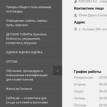
KRASNO.KZ - товар
Товары общего пользования,
хозтовары
Юлия Дарья Екате
Освещение: лампы, лампы-
лупы, зеркала
1. Ауэзова 39А чуть 
ДЕТСКИЕ ТОВАРЫ: брелоки,
блокноты, украшения,
косметика, игрушки
УЦЕНКА УЦЕНКА УЦЕНКА
ОПТОМ
Обучение, процедуры и
График работы
повышение квалификации
Понедельник
09:00
для косметологов
Вторник
09:00
Женская Гигиена
Среда
09:00
SelfieLab — косметика для
Четверг
09:00
ухода за кожей и волосами.
Пятница
09:00