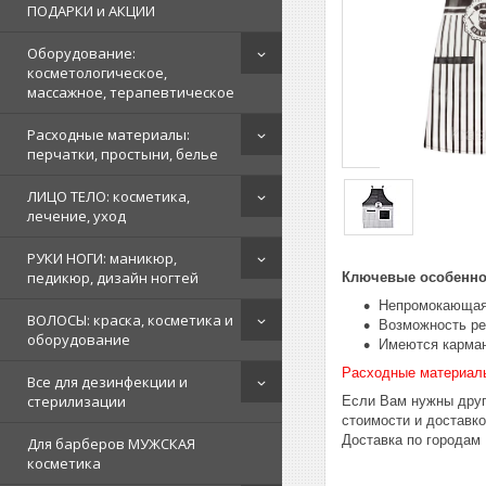
ПОДАРКИ и АКЦИИ
Оборудование:
косметологическое,
массажное, терапевтическое
Расходные материалы:
перчатки, простыни, белье
ЛИЦО ТЕЛО: косметика,
лечение, уход
РУКИ НОГИ: маникюр,
педикюр, дизайн ногтей
Ключевые особенно
Непромокающая
ВОЛОСЫ: краска, косметика и
Возможность ре
оборудование
Имеются карман
Расходные материал
Все для дезинфекции и
стерилизации
Если Вам нужны друг
стоимости и доставк
Доставка по городам
Для барберов МУЖСКАЯ
косметика