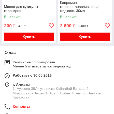
Капрамин
Масло для кутикулы
кровоостанавливающая
карандаш
жидкость 30мл
В наличии
В наличии
200
2 600
₸
₸
300 ₸
3 400 ₸
Купить
Купить
О нас
Рейтинг не сформирован
Менее 5 отзывов за последний год
Работает с 30.05.2016
г. Алматы
1. Ауэзова 39А чуть ниже Кабанбай Батыра ㅤㅤㅤㅤㅤㅤㅤㅤㅤㅤㅤㅤㅤㅤ2. ​
Микрорайон Аксай 1, 18а 3.Жибек Жолы 60, Алматы,
Казахстан
Контакты