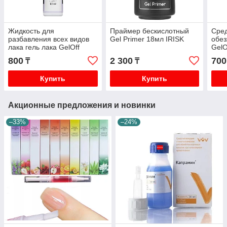
Жидкость для
Праймер бескислотный
Сред
разбавления всех видов
Gel Primer 18мл IRISK
обез
лака гель лака GelOff
GelO
60мл
800
2 300
700
₸
₸
Купить
Купить
Акционные предложения и новинки
–33%
–24%