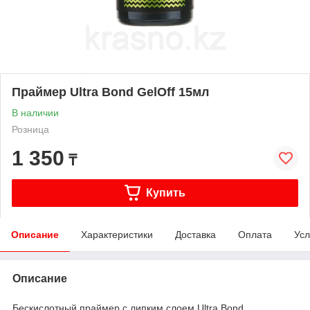
Праймер Ultra Bond GelOff 15мл
В наличии
Розница
1 350
₸
Купить
Описание
Характеристики
Доставка
Оплата
Усл
Описание
Бескислотный праймер с липким слоем Ultra Bond