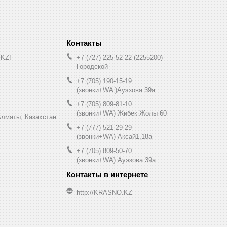
.KZ!
+7 (727) 225-52-22
2255200
Городской
+7 (705) 190-15-19
(звонки+WA )Ауэзова 39а
+7 (705) 809-81-10
(звонки+WA) Жибек Жолы 60
0, Алматы, Казахстан
+7 (777) 521-29-29
(звонки+WA) Аксай1,18а
+7 (705) 809-50-70
(звонки+WA) Ауэзова 39а
http://KRASNO.KZ