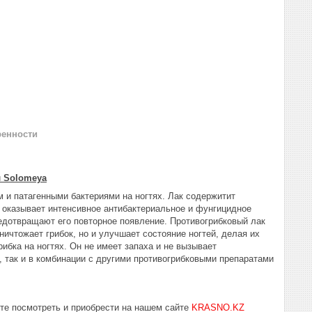
ренности
л Solomeya
м и патагенными бактериями на ногтях. Лак содержитит
и оказывает интенсивное антибактериальное и фунгицидное
едотвращают его повторное появление. Противогрибковый лак
ничтожает грибок, но и улучшает состояние ногтей, делая их
ибка на ногтях. Он не имеет запаха и не вызывает
 так и в комбинации с другими противогрибковыми препаратами
те посмотреть и приобрести на нашем сайте
KRASNO.KZ