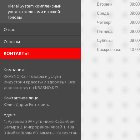
Вторник
09:00
Kleral System комплексный
уход за волосами и кожей
Среда
09:00
головы
Четверг
09:00
О нас
Пятница
09:00
Суббота
09:00
Отзывы
Воскресенье
10:00
КОНТАКТЫ
KRASNO.KZ - товары и услуги
индустрии красоты и здоровья. Все
дороги ведут в KRASNO.KZ!
Юлия Дарья Екатерина
1. Ауэзова 39А чуть ниже Кабанбай
Батыра ㅤㅤㅤㅤㅤㅤㅤㅤㅤㅤㅤㅤㅤㅤ2. ​Микрорайон Аксай 1, 18а
3.Жибек Жолы 60, Алматы, Казахстан