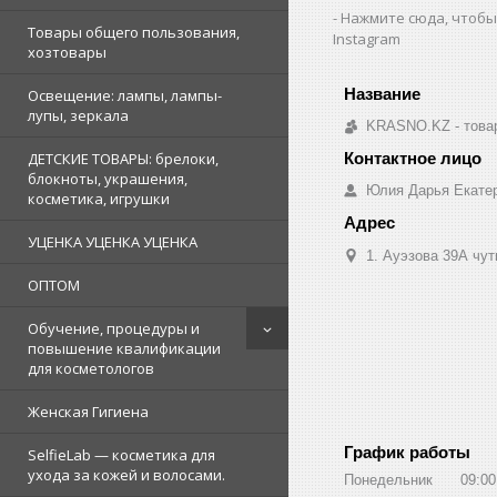
Нажмите сюда, чтобы
Товары общего пользования,
Instagram
хозтовары
Освещение: лампы, лампы-
лупы, зеркала
KRASNO.KZ - товар
ДЕТСКИЕ ТОВАРЫ: брелоки,
блокноты, украшения,
Юлия Дарья Екате
косметика, игрушки
УЦЕНКА УЦЕНКА УЦЕНКА
1. Ауэзова 39А чуть 
ОПТОМ
Обучение, процедуры и
повышение квалификации
для косметологов
Женская Гигиена
График работы
SelfieLab — косметика для
ухода за кожей и волосами.
Понедельник
09:00