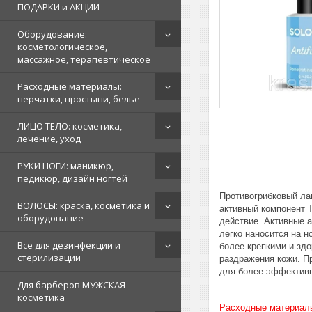
ПОДАРКИ и АКЦИИ
Оборудование:
косметологическое,
массажное, терапевтическое
Расходные материалы:
перчатки, простыни, белье
ЛИЦО ТЕЛО: косметика,
лечение, уход
РУКИ НОГИ: маникюр,
педикюр, дизайн ногтей
Противогрибковый лак
ВОЛОСЫ: краска, косметика и
активный компонент Т
оборудование
действие. Активные 
легко наносится на н
Все для дезинфекции и
более крепкими и здо
стерилизации
раздражения кожи. П
для более эффективн
Для барберов МУЖСКАЯ
косметика
Расходные материал