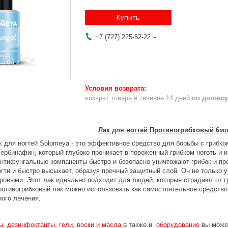
Купить
+7 (727) 225-52-22
возврат товара в течение 14 дней
по догово
Лак для ногтей Противогрибковый 6м
 для ногтей Solomeya - это эффективное средство для борьбы с грибко
ербинафин, который глубоко проникает в пороженный грибком ноготь и 
антифунгальные компаненты быстро и безопасно уничтожают грибок и пр
огти и быстро высыхает, образуя прочный защитный слой. Он не только у
ровыми. Этот лак идеально подходит для людей, которые страдают от гр
ротивогрибковый лак можно использовать как самостоятельное средство,
ого лечения.
ы
,
дезинфектанты, гели, воски и масла
а также и
оборудование
вы може