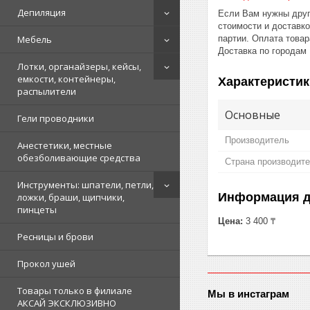
Депиляция
Если Вам нужны друг
стоимости и доставк
партии.
Оплата товара
Мебель
Доставка по городам
Лотки, органайзеры, кейсы,
емкости, контейнеры,
Характеристик
распылители
Основные
Гели проводники
Производитель
Анестетики, местные
обезболивающие средства
Страна производит
Инструменты: шпатели, петли,
Информация д
ложки, браши, щипчики,
пинцеты
Цена:
3 400 ₸
Ресницы и брови
Прокол ушей
Товары только в филиале
Мы в инстаграм
АКСАЙ ЭКСКЛЮЗИВНО