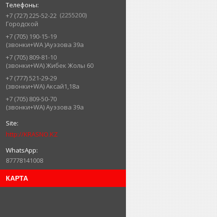
2255200
+7 (727) 225-52-22
Городской
+7 (705) 190-15-19
(звонки+WA )Ауэзова 39а
+7 (705) 809-81-10
(звонки+WA) Жибек Жолы 60
+7 (777) 521-29-29
(звонки+WA) Аксай1,18а
+7 (705) 809-50-70
(звонки+WA) Ауэзова 39а
http://KRASNO.KZ
87778141008
КАРТА