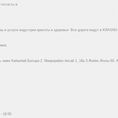
 попасть в
ы и услуги индустрии красоты и здоровья. Все дороги ведут в KRASNO
рина
ниже Кабанбай Батыра ㅤㅤㅤㅤㅤㅤㅤㅤㅤㅤㅤㅤㅤㅤ2. ​Микрорайон Аксай 1, 18а 3.Жибек Жолы 6
18:00