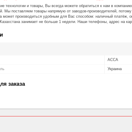
ие технологии и товары, Вы всегда можете обратиться к нам в компани
ой.
Мы поставляем товары напрямую от заводов-производителей, потом
 может производиться удобным для Вас способом: наличный платёж, оп
 Казахстана занимает не больше 1 недели.
Наши телефоны, адрес на кар
и
АССА
ель
Украина
ля заказа