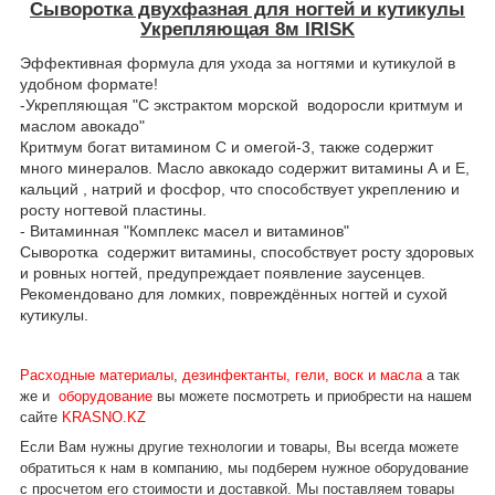
Сыворотка двухфазная для ногтей и кутикулы
Укрепляющая 8м IRISK
Эффективная формула для ухода за ногтями и кутикулой в
удобном формате!
-Укрепляющая "С экстрактом морской водоросли критмум и
маслом авокадо"
Критмум богат витамином С и омегой-3, также содержит
много минералов. Масло авкокадо содержит витамины А и Е,
кальций , натрий и фосфор, что способствует укреплению и
росту ногтевой пластины.
- Витаминная "Комплекс масел и витаминов"
Сыворотка содержит витамины, способствует росту здоровых
и ровных ногтей, предупреждает появление заусенцев.
Рекомендовано для ломких, повреждённых ногтей и сухой
кутикулы.
Расходные материалы
,
дезинфектанты, гели, воск и масла
а так
же и
оборудование
вы можете посмотреть и приобрести на нашем
сайте
KRASNO.KZ
Если Вам нужны другие технологии и товары, Вы всегда можете
обратиться к нам в компанию, мы подберем нужное оборудование
с просчетом его стоимости и доставкой.
Мы поставляем товары