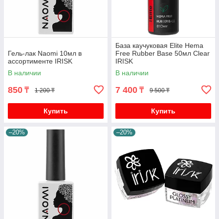
База каучуковая Elite Hema
Гель-лак Naomi 10мл в
Free Rubber Base 50мл Clear
ассортименте IRISK
IRISK
В наличии
В наличии
850
7 400
₸
₸
1 200 ₸
9 500 ₸
Купить
Купить
–20%
–20%