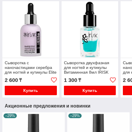
Сыворотка с
Сыворотка двухфазная
Сыво
наночастицами серебра
для ногтей и кутикулы
нано
для ногтей и кутикулы Elite
Витаминная 8мл IRISK
для 
line 30мл 001 IRISK
line
2 600
1 300
2 6
₸
₸
Купить
Купить
Акционные предложения и новинки
–29%
–29%