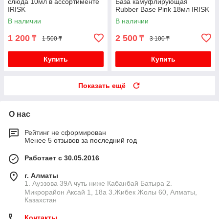
слюда 10мл в ассортименте
База камуфлирующая
IRISK
Rubber Base Pink 18мл IRISK
В наличии
В наличии
1 200
2 500
₸
₸
1 500 ₸
3 100 ₸
Купить
Купить
Показать ещё
О нас
Рейтинг не сформирован
Менее 5 отзывов за последний год
Работает с 30.05.2016
г. Алматы
1. Ауэзова 39А чуть ниже Кабанбай Батыра ㅤㅤㅤㅤㅤㅤㅤㅤㅤㅤㅤㅤㅤㅤ2. ​
Микрорайон Аксай 1, 18а 3.Жибек Жолы 60, Алматы,
Казахстан
Контакты