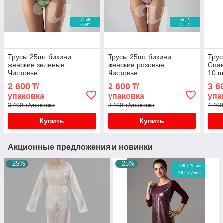
Трусы 25шт бикини
Трусы 25шт бикини
Трус
женские зеленые
женские розовые
Спан
Чистовье
Чистовье
10 ш
2 600
2 600
3 6
₸/
₸/
упаковка
упаковка
упа
3 400 ₸/упаковка
3 400 ₸/упаковка
4 400
Купить
Купить
Акционные предложения и новинки
–25%
–25%