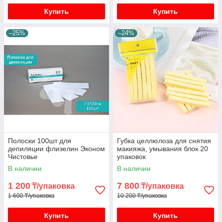
Купить
Купить
–25%
–24%
Полоски 100шт для
Губка целлюлоза для снятия
депиляции флизелин Эконом
макияжа, умывания блок 20
Чистовье
упаковок
В наличии
В наличии
1 200
7 800
₸/упаковка
₸/упаковка
1 600 ₸/упаковка
10 200 ₸/упаковка
Купить
Купить