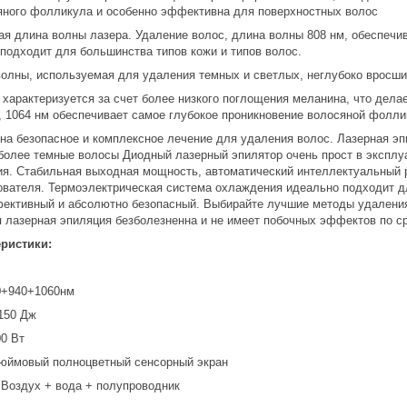
яного фолликула и особенно эффективна для поверхностных волос
ая длина волны лазера. Удаление волос, длина волны 808 нм, обеспечи
подходит для большинства типов кожи и типов волос.
волны, используемая для удаления темных и светлых, неглубоко вросши
 характеризуется за счет более низкого поглощения меланина, что дел
, 1064 нм обеспечивает самое глубокое проникновение волосяной фолли
а безопасное и комплексное лечение для удаления волос. Лазерная эпи
более темные волосы Диодный лазерный эпилятор очень прост в эксплу
ия. Стабильная выходная мощность, автоматический интеллектуальный 
вателя. Термоэлектрическая система охлаждения идеально подходит д
фективный и абсолютно безопасный. Выбирайте лучшие методы удаления
я лазерная эпиляция безболезненна и не имеет побочных эффектов по с
еристики:
0+940+1060нм
-150 Дж
0 Вт
дюймовый полноцветный сенсорный экран
Воздух + вода + полупроводник