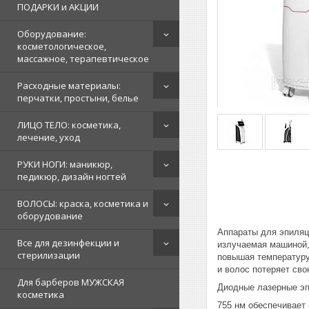
ПОДАРКИ и АКЦИИ
Оборудование:
косметологическое,
массажное, терапевтическое
Расходные материалы:
перчатки, простыни, белье
ЛИЦО ТЕЛО: косметика,
лечение, уход
РУКИ НОГИ: маникюр,
педикюр, дизайн ногтей
ВОЛОСЫ: краска, косметика и
оборудование
Аппараты для эпиляц
Все для дезинфекции и
излучаемая машиной,
стерилизации
повышая температуру
и волос потеряет св
Для барберов МУЖСКАЯ
Диодные лазерные эп
косметика
755 нм обеспечивает