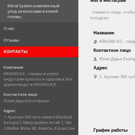
Мы в инстаграм
Kleral System комплексный
уход за волосами и кожей
Нажмите сюда, чтобы
головы
Instagram
О нас
Отзывы
KRASNO.KZ - товар
КОНТАКТЫ
Юлия Дарья Екате
KRASNO.KZ - товары и услуги
1. Ауэзова 39А чуть 
индустрии красоты и здоровья. Все
дороги ведут в KRASNO.KZ!
Юлия Дарья Екатерина
1. Ауэзова 39А чуть ниже Кабанбай
Батыра ㅤㅤㅤㅤㅤㅤㅤㅤㅤㅤㅤㅤㅤㅤ2. ​Микрорайон Аксай 1, 18а
3.Жибек Жолы 60, Алматы, Казахстан
График работы