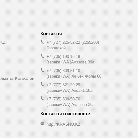
.KZ!
+7 (727) 225-52-22
2255200
Городской
+7 (705) 190-15-19
(звонки+WA )Ауэзова 39а
+7 (705) 809-81-10
(звонки+WA) Жибек Жолы 60
0, Алматы, Казахстан
+7 (777) 521-29-29
(звонки+WA) Аксай1,18а
+7 (705) 809-50-70
(звонки+WA) Ауэзова 39а
http://KRASNO.KZ