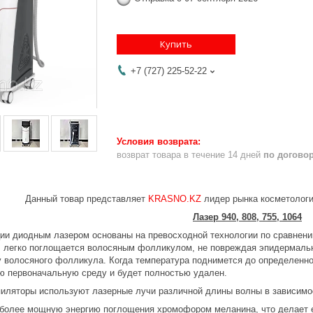
Купить
+7 (727) 225-52-22
возврат товара в течение 14 дней
по догово
Данный товар представляет
KRASNO.KZ
лидер рынка косметологи
Лазер 940, 808, 755, 1064
ии диодным лазером основаны на превосходной технологии по сравнению
 легко поглощается волосяным фолликулом, не повреждая эпидермальн
 волосяного фолликула. Когда температура поднимется до определенно
ою первоначальную среду и будет полностью удален.
иляторы используют лазерные лучи различной длины волны в зависимос
 более мощную энергию поглощения хромофором меланина, что делает е