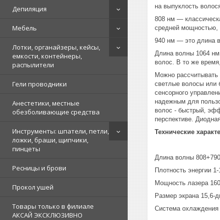
на выпуклость волос
Депиляция
808 нм — классическ
Мебель
средней мощностью, 
940 нм — это длина 
Лотки, органайзеры, кейсы,
Длина волны 1064 нм
емкости, контейнеры,
волос. В то же время
распылители
Можно рассчитывать н
Гели проводники
светлые волосы или 
сенсорного управлен
надежным для пользо
Анестетики, местные
волос - быстрый, эф
обезболивающие средства
перспективе. Диодна
Инструменты: шпатели, петли,
Технические характ
ложки, браши, щипчики,
пинцеты
Длина волны 808+79
Ресницы и брови
Плотность энергии 1
Мощность лазера 160
Прокол ушей
Размер экрана 15,6-
Товары только в филиале
Система охлаждения 
АКСАЙ ЭКСКЛЮЗИВНО