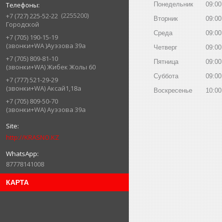
Понедельник
09:00
2255200
+7 (727) 225-52-22
Вторник
09:00
Городской
Среда
09:00
+7 (705) 190-15-19
(звонки+WA )Ауэзова 39а
Четверг
09:00
+7 (705) 809-81-10
Пятница
09:00
(звонки+WA) Жибек Жолы 60
Суббота
09:00
+7 (777) 521-29-29
(звонки+WA) Аксай1,18а
Воскресенье
10:00
+7 (705) 809-50-70
(звонки+WA) Ауэзова 39а
http://KRASNO.KZ
87778141008
КАРТА