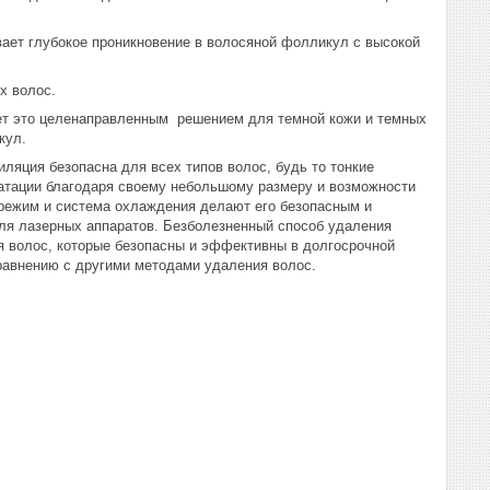
вает глубокое проникновение в волосяной фолликул с высокой
х волос.
ает это целенаправленным решением для темной кожи и темных
кул.
ляция безопасна для всех типов волос, будь то тонкие
атации благодаря своему небольшому размеру и возможности
режим и система охлаждения делают его безопасным и
ля лазерных аппаратов. Безболезненный способ удаления
 волос, которые безопасны и эффективны в долгосрочной
равнению с другими методами удаления волос.