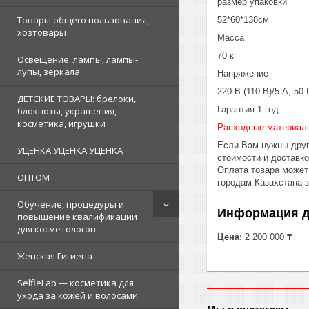
размер упаковки
Товары общего пользования,
52*60*138см
хозтовары
Масса
70 кг
Освещение: лампы, лампы-
лупы, зеркала
Напряжение
220 В (110 В)/5 А, 50 
ДЕТСКИЕ ТОВАРЫ: брелоки,
Гарантия 1 год
блокноты, украшения,
косметика, игрушки
Расходные материал
Если Вам нужны друг
УЦЕНКА УЦЕНКА УЦЕНКА
стоимости и доставк
Оплата товара может
ОПТОМ
городам Казахстана 
Обучение, процедуры и
Информация д
повышение квалификации
для косметологов
Цена:
2 200 000 ₸
Женская Гигиена
SelfieLab — косметика для
ухода за кожей и волосами.