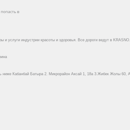
 попасть в
ы и услуги индустрии красоты и здоровья. Все дороги ведут в KRASNO
рина
ниже Кабанбай Батыра ㅤㅤㅤㅤㅤㅤㅤㅤㅤㅤㅤㅤㅤㅤ2. ​Микрорайон Аксай 1, 18а 3.Жибек Жолы 6