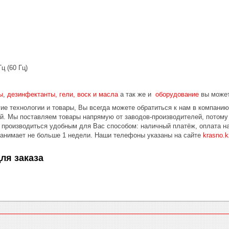
Гц (60 Гц)
ы
,
дезинфектанты, гели, воск и масла
а так же и
оборудование
вы может
ие технологии и товары, Вы всегда можете обратиться к нам в компани
ой. Мы поставляем товары напрямую от заводов-производителей, потом
 производиться удобным для Вас способом: наличный платёж, оплата на
занимает не больше 1 недели. Наши телефоны указаны на сайте
krasno.k
ля заказа