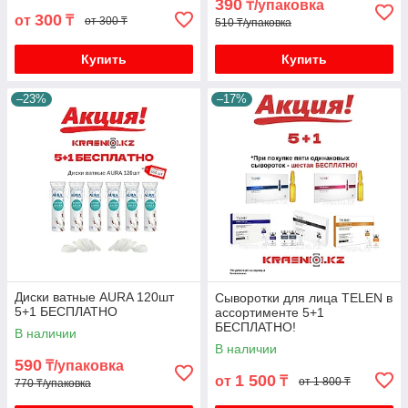
390
₸/упаковка
300
от
₸
от 300 ₸
510 ₸/упаковка
Купить
Купить
–23%
–17%
Диски ватные AURA 120шт
Сыворотки для лица TELEN в
5+1 БЕСПЛАТНО
ассортименте 5+1
БЕСПЛАТНО!
В наличии
В наличии
590
₸/упаковка
1 500
от
₸
от 1 800 ₸
770 ₸/упаковка