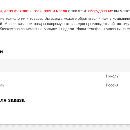
ы
,
дезинфектанты, гели, воск и масла
а так же и
оборудование
вы может
ие технологии и товары, Вы всегда можете обратиться к нам в компани
ой. Мы поставляем товары напрямую от заводов-производителей, потом
 Казахстана занимает не больше 1 недели. Наши телефоны указаны на с
и
Николь
ель
Россия
ля заказа