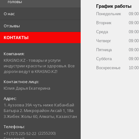
головы
График работы
О нас
Понедельник
09:00
Вторник
09:00
Отзывы
Среда
09:00
КОНТАКТЫ
Четверг
09:00
Пятница
09:00
Суббота
09:00
KRASNO.KZ - товары и услуги
индустрии красоты и здоровья. Все
Воскресенье
10:00
дороги ведут в KRASNO.KZ!
Юлия Дарья Екатерина
1. Ауэзова 39А чуть ниже Кабанбай
Батыра ㅤㅤㅤㅤㅤㅤㅤㅤㅤㅤㅤㅤㅤㅤ2. ​Микрорайон Аксай 1, 18а
3.Жибек Жолы 60, Алматы, Казахстан
2255200
+7 (727) 225-52-22
Городской