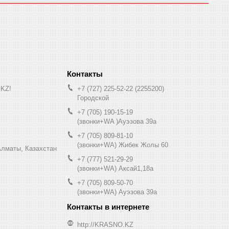
.KZ!
+7 (727) 225-52-22
2255200
Городской
+7 (705) 190-15-19
(звонки+WA )Ауэзова 39а
+7 (705) 809-81-10
(звонки+WA) Жибек Жолы 60
0, Алматы, Казахстан
+7 (777) 521-29-29
(звонки+WA) Аксай1,18а
+7 (705) 809-50-70
(звонки+WA) Ауэзова 39а
http://KRASNO.KZ