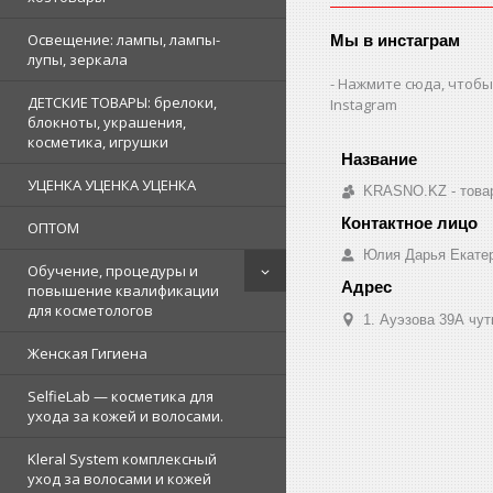
Освещение: лампы, лампы-
Мы в инстаграм
лупы, зеркала
Нажмите сюда, чтобы
ДЕТСКИЕ ТОВАРЫ: брелоки,
Instagram
блокноты, украшения,
косметика, игрушки
УЦЕНКА УЦЕНКА УЦЕНКА
KRASNO.KZ - товар
ОПТОМ
Юлия Дарья Екате
Обучение, процедуры и
повышение квалификации
для косметологов
1. Ауэзова 39А чуть 
Женская Гигиена
SelfieLab — косметика для
ухода за кожей и волосами.
Kleral System комплексный
уход за волосами и кожей