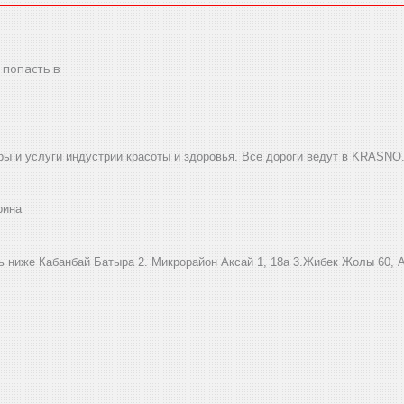
 попасть в
ы и услуги индустрии красоты и здоровья. Все дороги ведут в KRASNO
рина
ниже Кабанбай Батыра ㅤㅤㅤㅤㅤㅤㅤㅤㅤㅤㅤㅤㅤㅤ2. ​Микрорайон Аксай 1, 18а 3.Жибек Жолы 6