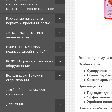
косметологическое,
массажное, терапевтическое
Расходные материалы:
перчатки, простыни, белье
ЛИЦО ТЕЛО: косметика,
лечение, уход
РУКИ НОГИ: маникюр,
педикюр, дизайн ногтей
Этот гель для душа с
ВОЛОСЫ: краска, косметика и
Особенности:
оборудование
Суперувлажня
Все для дезинфекции и
Объем:
Удобный
стерилизации
Свежий аромат
Преимущества:
Для барберов МУЖСКАЯ
Подходит для в
косметика
Эффективное 
Удобство испо
Депиляция
Позвольте себе насл