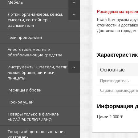
Мебель
Расходные материал
Лотки, органайзеры, кейсы,
емкости, контейнеры,
Если Вам нужны друг
распылители
стоимости и доставк
Доставка по городам
Гели проводники
Анестетики, местные
Характеристик
обезболивающие средства
Инструменты: шпатели, петли,
Основные
ложки, браши, щипчики,
пинцеты
Производитель
Ресницы и брови
Страна производит
Прокол ушей
Информация д
Товары только в филиале
Цена:
2 000 ₸
АКСАЙ ЭКСКЛЮЗИВНО
Товары общего пользования,
хозтовары