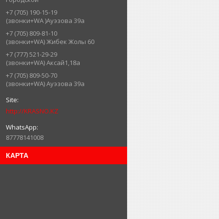
+7 (705) 190-15-19
(звонки+WA )Ауэзова 39а
+7 (705) 809-81-10
(звонки+WA) Жибек Жолы 60
+7 (777) 521-29-29
(звонки+WA) Аксай1,18а
+7 (705) 809-50-70
(звонки+WA) Ауэзова 39а
http://KRASNO.KZ
87778141008
КАРТА